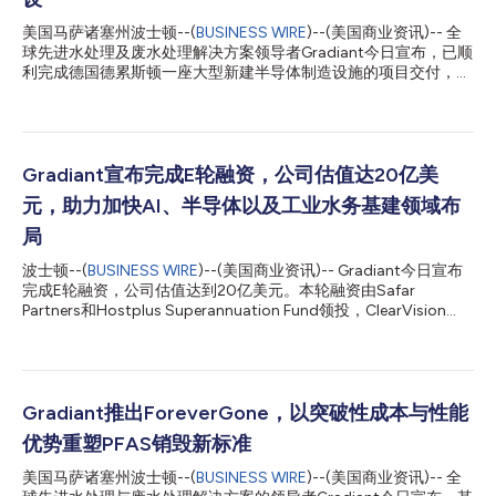
美国马萨诸塞州波士顿--(
BUSINESS WIRE
)--(美国商业资讯)-- 全
球先进水处理及废水处理解决方案领导者Gradiant今日宣布，已顺
利完成德国德累斯顿一座大型新建半导体制造设施的项目交付，进
一步增强欧洲半导体制造产能，为推动全球数字化与电气化发展所
需关键技术的生产提供有力支撑。 这座新工厂投资约50亿欧元，
是德国规模最大的工业项目之一，也是欧洲领先半导体产业集
群“萨克森硅谷”内的一项重大扩建工程。该项目将使客户德累斯顿
基地的制造产能翻番，并预计创造约1,000个高技能就业岗位。 该
Gradiant宣布完成E轮融资，公司估值达20亿美
项目获得约10亿欧元公共资金支持，资金来源包括《欧洲芯片法
元，助力加快AI、半导体以及工业水务基建领域布
案》及“欧洲共同利益重大项目”（IPCEI）等计划。这项投资将进一
步夯实欧洲半导体供应链，增强依赖先进芯片产业的韧性。 该工
局
厂采用300毫米晶圆生产平台，将制造功率半导体以及模拟和混合
波士顿--(
BUSINESS WIRE
)--(美国商业资讯)-- Gradiant今日宣布
信号芯片。这些产品是人工智能数据中心、电动汽车、可再生能源
完成E轮融资，公司估值达到20亿美元。本轮融资由Safar
系统、电网以及工业应用等领域不可或缺的关键器件。 Gradiant
Partners和Hostplus Superannuation Fund领投，ClearVision
为该工厂提供了关键任务级超纯水系统和水回收系统。上述解决方
Ventures及其他全球投资机构跟投。 本次所融资金将助力
案专为满足先进半导体制造对水质纯度、系统可靠性及工艺一致性
Gradiant持续推进全球化布局，包括开展战略性收购、加快技术研
的严苛要求而打造...
发、扩大运营规模以及推进上市筹备各项工作。此次公告发布之
际，Gradiant正迎来空前强劲的商业发展势头，这得益于AI基建、
半导体制造以及其他亟需先进水处理解决方案的核心产业的高速发
Gradiant推出ForeverGone，以突破性成本与性能
展。 目前Gradiant手握创立以来规模最大的订单储备和最强劲的
优势重塑PFAS销毁新标准
项目储备，在数据中心、半导体晶圆厂以及电力领域实现大幅增
长，同时在食品饮料、制药、石油化工、矿产以及能源领域也持续
美国马萨诸塞州波士顿--(
BUSINESS WIRE
)--(美国商业资讯)-- 全
保持强劲势头。随着AI基建以空前速度扩充建设，水资源已经成为