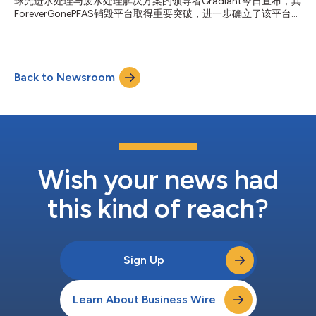
球先进水处理与废水处理解决方案的领导者Gradiant今日宣布，其
制约相关产业发展规模、运营稳定性以及绿色可持续发展的关键因
ForeverGonePFAS销毁平台取得重要突破，进一步确立了该平台作
素之一。 Gradiant的专有技术依托其数字化AI平台，助力全球核心
为工业废水中清除“永久化学物质”最具成本效益和可持续性的解决
产业客户稳定获取水资源、最大限度提升水资源循环利用率、减少
方案之一的行业地位。 源头消除PFAS ForeverGone是首个可在现
废水排放量，...
场实现PFAS化合物彻底销毁的全方位一体化平台。该系统结合微
泡分离与先进电氧化技术，可实现99%至99.9%的去除率，甚至涵
Back to Newsroom
盖传统工艺常常无法处理的短链PFAS。不同于颗粒活性炭
（GAC）、离子交换树脂（IX或IER）等“捕捉与转移”方式，
ForeverGone能够从根本上彻底消除PFAS，既可免除高昂的后续处
置费用，也消除了环境管理带来的潜在风险。 全新成本标杆
ForeverGone的运行成本仅为每立方米0.10至0.20美元，远低于传
统GAC或IX每立方米0.50至2.00美元的总成本，在经济性上实现
了突破性进展。其主要运营支出仅为约0.5千瓦时/立方米的能耗，
大幅降低了整体成本。同时，现场处理方式消除了运输与处置带来
Wish your news had
的额外费用和环...
this kind of reach?
Sign Up
Learn About Business Wire