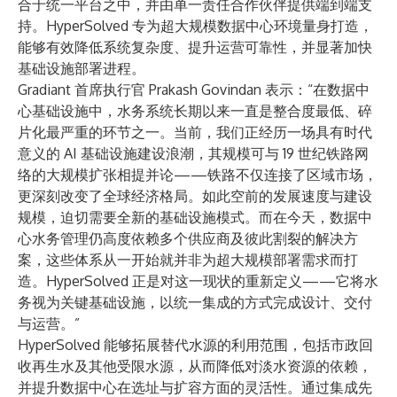
合于统一平台之中，并由单一责任合作伙伴提供端到端支
持。HyperSolved 专为超大规模数据中心环境量身打造，
能够有效降低系统复杂度、提升运营可靠性，并显著加快
基础设施部署进程。
Gradiant 首席执行官 Prakash Govindan 表示：“在数据中
心基础设施中，水务系统长期以来一直是整合度最低、碎
片化最严重的环节之一。当前，我们正经历一场具有时代
意义的 AI 基础设施建设浪潮，其规模可与 19 世纪铁路网
络的大规模扩张相提并论——铁路不仅连接了区域市场，
更深刻改变了全球经济格局。如此空前的发展速度与建设
规模，迫切需要全新的基础设施模式。而在今天，数据中
心水务管理仍高度依赖多个供应商及彼此割裂的解决方
案，这些体系从一开始就并非为超大规模部署需求而打
造。HyperSolved 正是对这一现状的重新定义——它将水
务视为关键基础设施，以统一集成的方式完成设计、交付
与运营。”
HyperSolved 能够拓展替代水源的利用范围，包括市政回
收再生水及其他受限水源，从而降低对淡水资源的依赖，
并提升数据中心在选址与扩容方面的灵活性。通过集成先