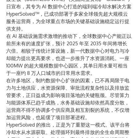
日宣布，其专为 AI 数据中心打造的端到端冷却水解决方案
HyperSolved
™，已成功部署于多家全球领先超大规模云
服务运营商，为全球重点市场的关键基础设施稳定运行提
供支持。
在 AI 基础设施需求激增的推动下，全球数据中心产能正以
前所未有的速度扩张，预计 2025 年至 2035 年间将
增长
六倍
。相较于传统计算设施，新一代数据中心对电力与冷
却能力提出更高要求，也进一步推升了水资源消耗。一座
100MW 的超大规模数据中心园区，其单日用水量可相当
于一座
约 8 万人口城市的日常用水需求
。
在许多地区，制约数据中心扩张的因素，已不再局限于电
力与土地供应，水资源保障、审批流程复杂性以及排放监
管要求，正日益成为影响项目落地的关键瓶颈。尽管算力
与能源体系已趋于成熟，水务基础设施却依然高度分散，
运营商不得不协调多个供应商及相互割裂的系统，不仅增
加运营风险，也延缓了项目部署进程。
HyperSolved 的推出，正是为了重塑这一模式。该平台将
冷却水从水源获取、处理循环到最终排放的全生命周期整