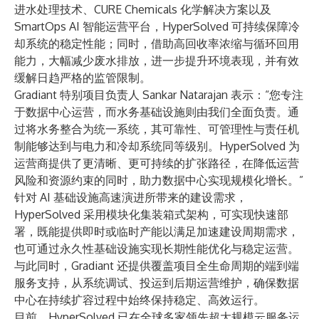
进水处理技术、
CURE Chemicals
化学解决方案以及
SmartOps AI
智能运营平台，HyperSolved 可持续保障冷
却系统的稳定性能；同时，借助高回收率浓缩与循环回用
能力，大幅减少废水排放，进一步提升环境表现，并有效
缓解日趋严格的监管限制。
Gradiant 特别项目负责人 Sankar Natarajan 表示：“您专注
于数据中心运营，而水务基础设施则由我们全面负责。通
过将水务整合为统一系统，其可靠性、可管理性与责任机
制能够达到与电力和冷却系统同等级别。HyperSolved 为
运营商提供了更清晰、更可持续的扩张路径，在降低运营
风险和资源约束的同时，助力数据中心实现规模化增长。”
针对 AI 基础设施高速演进所带来的建设需求，
HyperSolved 采用模块化集装箱式架构，可实现快速部
署，既能提供即时或临时产能以满足加速建设周期需求，
也可通过永久性基础设施实现长期性能优化与稳定运营。
与此同时，Gradiant 还提供覆盖项目全生命周期的端到端
服务支持，从系统调试、投运到后期运营维护，确保数据
中心在持续扩容过程中始终保持稳定、高效运行。
目前，HyperSolved 已在全球多家领先超大规模云服务运