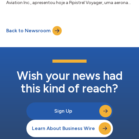
Aviation Inc., apresentou hoje a Pipistrel Voyager, uma aeronave
de treinamento de última geração projetada para expandir as
capacidades das escolas de voo, mantendo a eficiência e a
simplicidade que proprietários e operadores esperam da
Pipistrel. Desenvolvida especificamente para atender às
Back to Newsroom
exigências em evolução do treinamento de pilotos, a Voyager
foi projetada para estar conforme a...
Wish your news had
this kind of reach?
Sign Up
Learn About Business Wire