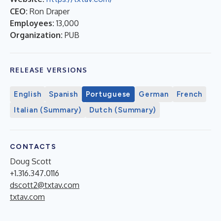
CEO:
Ron Draper
Employees:
13,000
Organization:
PUB
RELEASE VERSIONS
English
Spanish
Portuguese
German
French
Italian (Summary)
Dutch (Summary)
CONTACTS
Doug Scott
+1.316.347.0116
dscott2@txtav.com
txtav.com