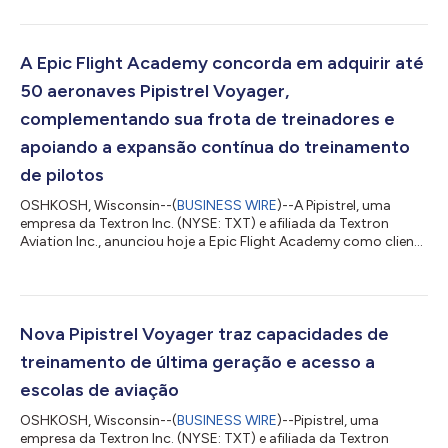
Gen3, impulsionando a próxima geração de jatos leves rumo à
certificação. Com este marco, os três jatos leves Citation de
nova geração — o CJ4 Gen3, o CJ3 Gen3 e o M2 Gen3 —
entraram na fase de testes de voo, demonstrando o contínuo
A Epic Flight Academy concorda em adquirir até
progresso do portfólio de jatos leves de nova g...
50 aeronaves Pipistrel Voyager,
complementando sua frota de treinadores e
apoiando a expansão contínua do treinamento
de pilotos
OSHKOSH, Wisconsin--(
BUSINESS WIRE
)--A Pipistrel, uma
empresa da Textron Inc. (NYSE: TXT) e afiliada da Textron
Aviation Inc., anunciou hoje a Epic Flight Academy como cliente
de lançamento do Pipistrel Voyager durante a conferência de
imprensa da Textron Aviation na EAA AirVenture 2026. A
empresa assinou um contrato de compra para até 50
aeronaves Voyager, com um pedido de 10 entregas iniciais a
partir de 2027 e opções para até 20 aeronaves adicionais em
Nova Pipistrel Voyager traz capacidades de
2028 e 20 em 2029, apoiando a expansão...
treinamento de última geração e acesso a
escolas de aviação
OSHKOSH, Wisconsin--(
BUSINESS WIRE
)--Pipistrel, uma
empresa da Textron Inc. (NYSE: TXT) e afiliada da Textron