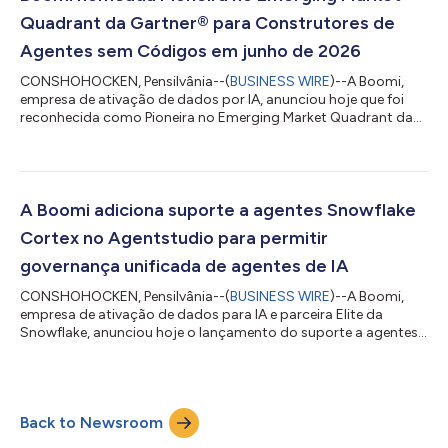
Pacífico, constatou que 86% das organizações...
Quadrant da Gartner® para Construtores de
Agentes sem Códigos em junho de 2026
CONSHOHOCKEN, Pensilvânia--(
BUSINESS WIRE
)--A Boomi,
empresa de ativação de dados por IA, anunciou hoje que foi
reconhecida como Pioneira no Emerging Market Quadrant da
Gartner® para Construtores de Agentes sem Código (NCAB,
No-Code Agent Builders). A Gartner define o mercado de
NCABs como produtos entregues via SaaS que oferecem um
design integrado e um ambiente de execução para construir,
publicar e gerenciar agentes alimentados por IA sem usar
A Boomi adiciona suporte a agentes Snowflake
códigos. A Boomi vê esse reconhecimento como um...
Cortex no Agentstudio para permitir
governança unificada de agentes de IA
CONSHOHOCKEN, Pensilvânia--(
BUSINESS WIRE
)--A Boomi,
empresa de ativação de dados para IA e parceira Elite da
Snowflake, anunciou hoje o lançamento do suporte a agentes
Snowflake Cortex para o Agentstudio. Essa nova integração,
com tecnologia Snowflake, permite que as organizações
monitorem, gerenciem e governem todos os agentes Cortex
que fazem parte de sua força de trabalho de agentes. "Os
Back to Newsroom
clientes estão escalando agentes de IA para produção e os
parceiros estão lançando novas soluções no mer...