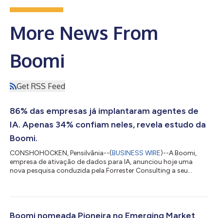
More News From
Boomi
Get RSS Feed
86% das empresas já implantaram agentes de
IA. Apenas 34% confiam neles, revela estudo da
Boomi.
CONSHOHOCKEN, Pensilvânia--(
BUSINESS WIRE
)--A Boomi,
empresa de ativação de dados para IA, anunciou hoje uma
nova pesquisa conduzida pela Forrester Consulting a seu
pedido, mostrando que, apesar da rápida adoção de agentes
de IA pelas empresas, a confiança não acompanhou o ritmo da
ambição. A pesquisa da Forrester, realizada com 409
tomadores de decisão de TI e tecnologia que ocupam cargos
de diretoria ou superiores na América do Norte, Europa e Ásia-
Boomi nomeada Pioneira no Emerging Market