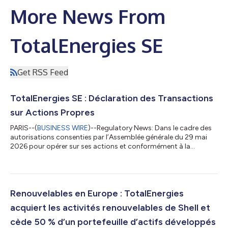
More News From
TotalEnergies SE
Get RSS Feed
TotalEnergies SE : Déclaration des Transactions
sur Actions Propres
PARIS--(
BUSINESS WIRE
)--Regulatory News: Dans le cadre des
autorisations consenties par l’Assemblée générale du 29 mai
2026 pour opérer sur ses actions et conformément à la
réglementation relative aux rachats d'actions, TotalEnergies SE
(Paris:TTE) (LSE:TTE) (NYSE:TTE) (LEI :
529900S21EQ1BO4ESM68) déclare ci-après les achats
d’actions propres (FR0000120271) réalisés du 27 juillet au 31
juillet 2026 : Jour de la transaction Volume total journalier (en
Renouvelables en Europe : TotalEnergies
nombre de titres) Prix pondéré moyen journal...
acquiert les activités renouvelables de Shell et
cède 50 % d’un portefeuille d’actifs développés