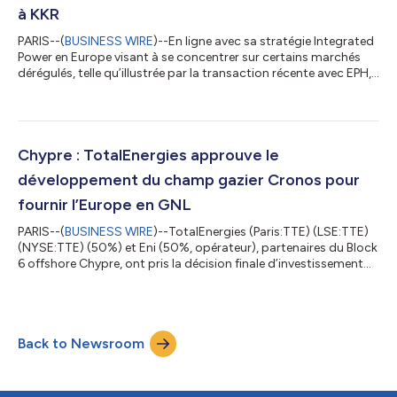
à KKR
PARIS--(
BUSINESS WIRE
)--En ligne avec sa stratégie Integrated
Power en Europe visant à se concentrer sur certains marchés
dérégulés, telle qu’illustrée par la transaction récente avec EPH,
et avec son modèle d’affaires d’optimisation de l’allocation de
capital dans les énergies renouvelables, TotalEnergies
(Paris:TTE) (LSE:TTE) (NYSE:TTE) annonce la signature de deux
transactions en Europe : - L’acquisition d’un portefeuille
renouvelable de 4 GW auprès de Shell, dont 500 MW d’actifs
Chypre : TotalEnergies approuve le
solaires et...
développement du champ gazier Cronos pour
fournir l’Europe en GNL
PARIS--(
BUSINESS WIRE
)--TotalEnergies (Paris:TTE) (LSE:TTE)
(NYSE:TTE) (50%) et Eni (50%, opérateur), partenaires du Block
6 offshore Chypre, ont pris la décision finale d’investissement
(FID) pour le développement du champ gazier de Cronos,
découvert en 2022 et apprécié avec succès en 2024. Situé en
offshore profond à environ 185 kilomètres au sud-ouest des
côtes chypriotes, Cronos sera développé au moyen de quatre
Back to Newsroom
puits sous-marins. Le gaz sera acheminé par pipeline sous-
marin depuis les eaux...