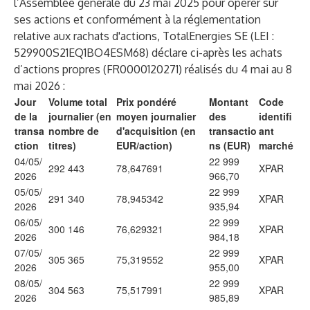
l’Assemblée générale du 23 mai 2025 pour opérer sur
ses actions et conformément à la réglementation
relative aux rachats d'actions, TotalEnergies SE (LEI :
529900S21EQ1BO4ESM68) déclare ci-après les achats
d’actions propres (FR0000120271) réalisés du 4 mai au 8
mai 2026 :
Jour
Volume total
Prix pondéré
Montant
Code
de la
journalier (en
moyen journalier
des
identifi
transa
nombre de
d'acquisition (en
transactio
ant
ction
titres)
EUR/action)
ns (EUR)
marché
04/05/
22 999
292 443
78,647691
XPAR
2026
966,70
05/05/
22 999
291 340
78,945342
XPAR
2026
935,94
06/05/
22 999
300 146
76,629321
XPAR
2026
984,18
07/05/
22 999
305 365
75,319552
XPAR
2026
955,00
08/05/
22 999
304 563
75,517991
XPAR
2026
985,89