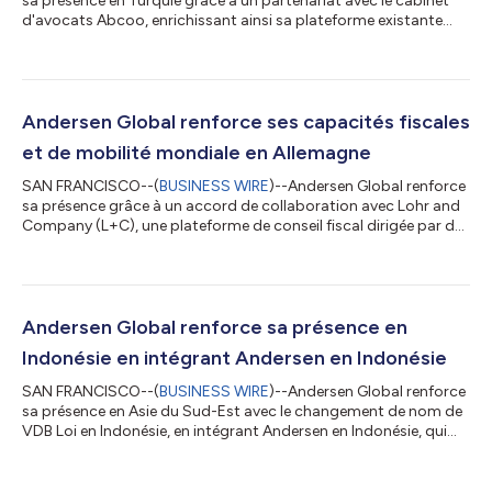
sa présence en Turquie grâce à un partenariat avec le cabinet
d'avocats Abcoo, enrichissant ainsi sa plateforme existante
dans ce pays par l'ajout de compétences juridiques. Fondé en
2014, le cabinet Abcoo conseille des clients locaux et
internationaux dans de nombreux domaines juridiques, grâce à
son expertise en droit des sociétés et F&A, dans l'immobilier et
la construction, en règlement des litiges, en droit du travail, en
Andersen Global renforce ses capacités fiscales
conform...
et de mobilité mondiale en Allemagne
SAN FRANCISCO--(
BUSINESS WIRE
)--Andersen Global renforce
sa présence grâce à un accord de collaboration avec Lohr and
Company (L+C), une plateforme de conseil fiscal dirigée par des
dirigeants, fournissant des solutions pratiques et réactives en
matière de conformité fiscale, de fiscalité transfrontalière, de
mobilité mondiale et de prix de transfert. Basée en Allemagne et
présente en Autriche, L+C conseille de grandes multinationales
et entreprises familiales, des family offices, des fondation...
Andersen Global renforce sa présence en
Indonésie en intégrant Andersen en Indonésie
SAN FRANCISCO--(
BUSINESS WIRE
)--Andersen Global renforce
sa présence en Asie du Sud-Est avec le changement de nom de
VDB Loi en Indonésie, en intégrant Andersen en Indonésie, qui
devient ainsi le plus récent membre de l'organisation. Andersen
en Indonésie propose des services de conseil fiscal et juridique
aux multinationales et aux investisseurs étrangers opérant sur