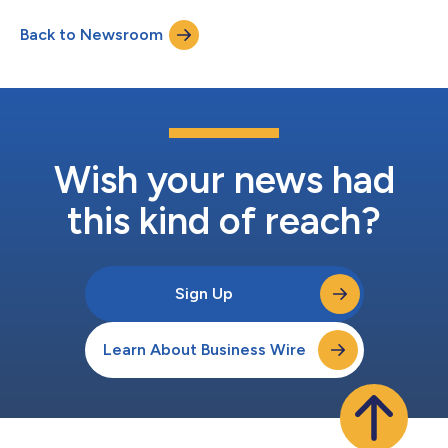
le marché indonésien. Le cabinet combine une longue
Back to Newsroom
expérience du marché avec une approche pragmatique visant à
dispenser des co...
Wish your news had
this kind of reach?
Sign Up
Learn About Business Wire