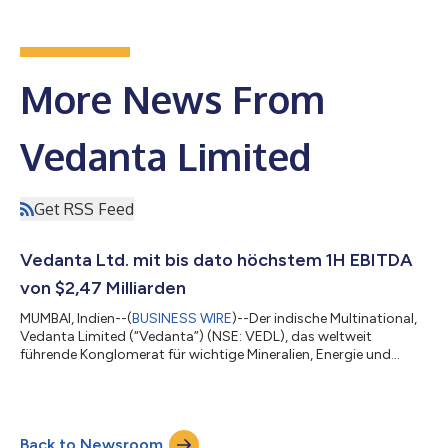
More News From
Vedanta Limited
Get RSS Feed
Vedanta Ltd. mit bis dato höchstem 1H EBITDA
von $2,47 Milliarden
MUMBAI, Indien--(
BUSINESS WIRE
)--Der indische Multinational,
Vedanta Limited (“Vedanta”) (NSE: VEDL), das weltweit
führende Konglomerat für wichtige Mineralien, Energie und
Technologie, hat sein Ergebnis für das am 30. September 2024
beendete Q2 und H1 bekannt gegeben. Das Unternehmen
erzielte mit $2,47 Milliarden sein bis dato höchstes EBITDA für
das erste Halbjahr. Dies entspricht im Vergleich zum
Back to Newsroom
entsprechenden Vorjahreszeitrum einem Anstieg um 46 %1 . Der