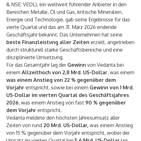
& NSE: VEDL), ein weltweit führender Anbieter in den
Bereichen Metalle, Öl und Gas, kritische Mineralien,
Energie und Technologie, gab seine Ergebnisse für das
vierte Quartal und das am 31. März 2026 endende
Geschäftsjahr bekannt. Das Unternehmen hat seine
beste Finanzleistung aller Zeiten
erzielt, angetrieben
durch strukturell starke Geschäftsbereiche und eine
disziplinierte Umsetzung.
Für das Gesamtjahr lag der
Gewinn
von Vedanta bei
einem
Allzeithoch von 2,8 Mrd. US-Dollar
, was einem
was einem Anstieg von 22 % gegenüber dem
Vorjahr
entspricht, sowie bei einem
Gewinn von 1 Mrd.
US-Dollar im vierten Quartal des Geschäftsjahres
2026
, was einem Anstieg von fast
90 % gegenüber
dem Vorjahr
entspricht.
Vedanta meldete den höchsten Jahresumsatz aller
Zeiten von rund
20 Mrd. US-Dollar,
was einem Anstieg
von 15 % gegenüber dem Vorjahr entspricht, wobei der
Umsatz im vierten Quartal bei
5,6 Mrd. US-Dollar
lag,