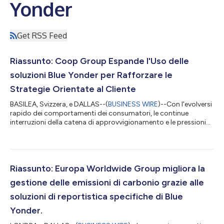
Yonder
Get RSS Feed
Riassunto: Coop Group Espande l'Uso delle
soluzioni Blue Yonder per Rafforzare le
Strategie Orientate al Cliente
BASILEA, Svizzera, e DALLAS--(
BUSINESS WIRE
)--Con l'evolversi
rapido dei comportamenti dei consumatori, le continue
interruzioni della catena di approvvigionamento e le pressioni
inflazionistiche, i retailer devono prendere decisioni rapide per
soddisfare le esigenze dei clienti. Per questo motivo, Coop
Group, uno dei principali retailer con sede in Svizzera, e già
cliente di Blue Yonder, ha ampliato l'uso della soluzione di Blue
Yonder per il category management per includere anche
Riassunto: Europa Worldwide Group migliora la
Jumbo, la c...
gestione delle emissioni di carbonio grazie alle
soluzioni di reportistica specifiche di Blue
Yonder.