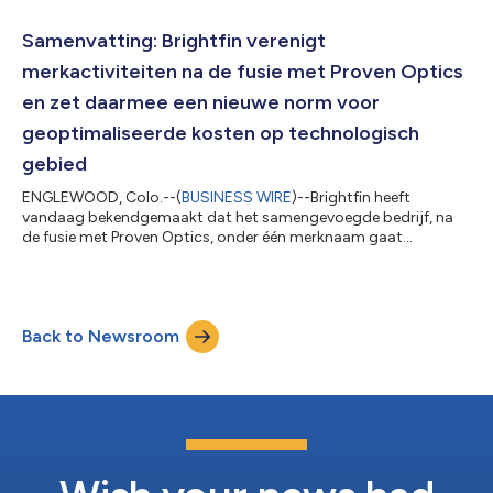
groei en operationele schaalvergroting van het bedrijf. De heer
Conway treedt in dienst bij Brightfin na de recente
Samenvatting: Brightfin verenigt
samenvoeging van Brightfin en Pr...
merkactiviteiten na de fusie met Proven Optics
en zet daarmee een nieuwe norm voor
geoptimaliseerde kosten op technologisch
gebied
ENGLEWOOD, Colo.--(
BUSINESS WIRE
)--Brightfin heeft
vandaag bekendgemaakt dat het samengevoegde bedrijf, na
de fusie met Proven Optics, onder één merknaam gaat
opereren: Brightfin. Het gefuseerde bedrijf brengt diepgaande
expertise op het gebied van Technology Expense Management
(TEM) en IT Financial Management (ITFM) samen om
organisaties te helpen beter inzicht in hun totale technologie-
Back to Newsroom
uitgaven te krijgen, voor een beter beheer en het verlagen van
kosten. De uitgaven voor technologie zullen d...