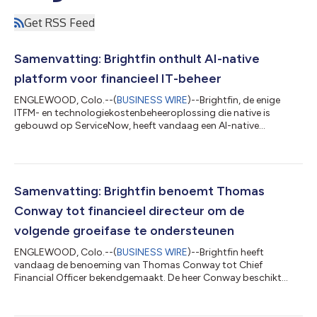
Get RSS Feed
Samenvatting: Brightfin onthult AI-native
platform voor financieel IT-beheer
ENGLEWOOD, Colo.--(
BUSINESS WIRE
)--Brightfin, de enige
ITFM- en technologiekostenbeheeroplossing die native is
gebouwd op ServiceNow, heeft vandaag een AI-native
architectuur aangekondigd die de manier waarop organisaties
IT-uitgaven beheren fundamenteel verbetert. In plaats van AI
aan verouderde systemen toe te voegen, heeft Brightfin
intelligentie vanaf de grond af aan ontwikkeld: beginnend met
de data, daarop contextueel inzicht bouwend en AI-agents
Samenvatting: Brightfin benoemt Thomas
leverend die de taal van IT-financiën spre...
Conway tot financieel directeur om de
volgende groeifase te ondersteunen
ENGLEWOOD, Colo.--(
BUSINESS WIRE
)--Brightfin heeft
vandaag de benoeming van Thomas Conway tot Chief
Financial Officer bekendgemaakt. De heer Conway beschikt
over ruime ervaring in het leiden van financiële activiteiten bij
zowel beursgenoteerde als particuliere technologiebedrijven. Hij
gaat een sleutelrol spelen bij het ondersteunen van de verdere