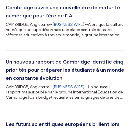
Cambridge ouvre une nouvelle ère de maturité
numérique pour l’ère de l’IA
CAMBRIDGE, Angleterre--(
BUSINESS WIRE
)--Alors que la culture
numérique occupe désormais une place centrale dans les
réformes éducatives à travers le monde, le groupe International
Education de Cambridge University Press & Assessment
(Cambridge) annonce aujourd’hui une transformation majeure
de ses programmes d’enseignement de la culture numérique
pour le primaire et le premier cycle du secondaire, redéfinissant
ce que signifie pour les jeunes s’épanouir dans un monde axé
Un nouveau rapport de Cambridge identifie cinq
sur l’IA. Conçus po...
priorités pour préparer les étudiants à un monde
en constante évolution
CAMBRIDGE, Angleterre--(
BUSINESS WIRE
)--Un nouveau
rapport majeur publié par le groupe International Education de
Cambridge (Cambridge) recueille les témoignages de près de 7
000 enseignants et étudiants dans 150 pays. Il offre une vision
unique de la manière dont les étudiants vivent l'éducation
aujourd'hui et des compétences et qualités qu'ils jugent
importantes pour un avenir influencé par les progrès
technologiques, les pressions climatiques et l'évolution de la
Les futurs scientifiques européens brillent lors
dynamique internationale. Le...