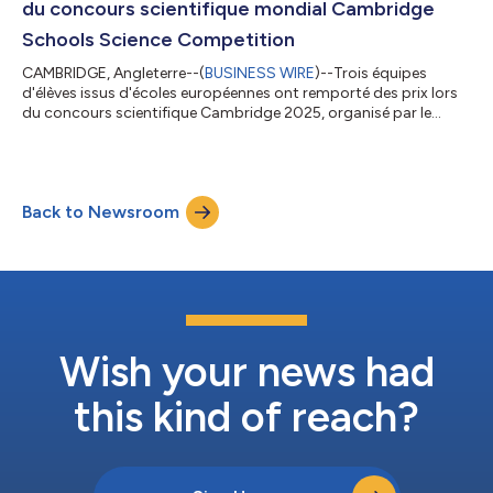
du concours scientifique mondial Cambridge
Schools Science Competition
CAMBRIDGE, Angleterre--(
BUSINESS WIRE
)--Trois équipes
d'élèves issus d'écoles européennes ont remporté des prix lors
du concours scientifique Cambridge 2025, organisé par le
groupe International Education de Cambridge University Press
& Assessment (Cambridge). Les équipes gagnantes, originaires
de Turquie, d'Ukraine et de République tchèque, ont été
sélectionnées par un jury d'experts de l'université de Cambridge
Back to Newsroom
pour la qualité de leurs projets, qui visent tous à relever des
défis concrets...
Wish your news had
this kind of reach?