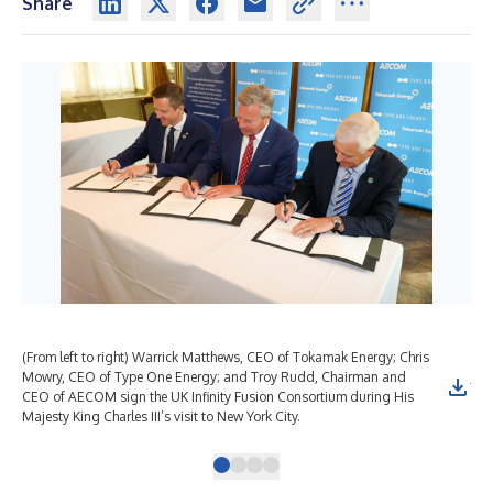
Share
(From left to right) Warrick Matthews, CEO of Tokamak Energy; Chris
(Fr
Mowry, CEO of Type One Energy; and Troy Rudd, Chairman and
Jor
CEO of AECOM sign the UK Infinity Fusion Consortium during His
Mat
Majesty King Charles III’s visit to New York City.
at 