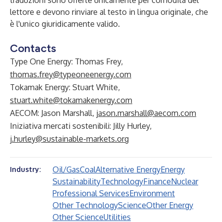
traduzioni sono offerte unicamente per comodità del
lettore e devono rinviare al testo in lingua originale, che
è l'unico giuridicamente valido.
Contacts
Type One Energy: Thomas Frey,
thomas.frey@typeoneenergy.com
Tokamak Energy: Stuart White,
stuart.white@tokamakenergy.com
AECOM: Jason Marshall,
jason.marshall@aecom.com
Iniziativa mercati sostenibili: Jilly Hurley,
j.hurley@sustainable-markets.org
Oil/Gas
Coal
Alternative Energy
Energy
Industry:
Sustainability
Technology
Finance
Nuclear
Professional Services
Environment
Other Technology
Science
Other Energy
Other Science
Utilities