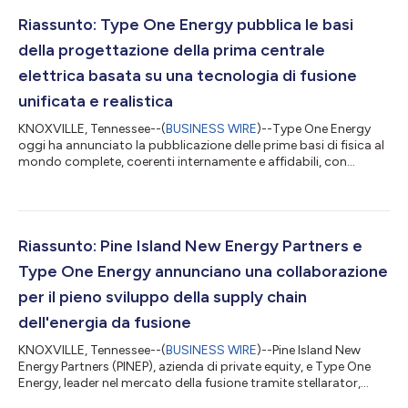
moderne rappresentano un elemento essenziale delle
caratteristiche che fanno di questa tecnologia l'approccio col
Riassunto: Type One Energy pubblica le basi
minor rischio e co...
della progettazione della prima centrale
elettrica basata su una tecnologia di fusione
unificata e realistica
KNOXVILLE, Tennessee--(
BUSINESS WIRE
)--Type One Energy
oggi ha annunciato la pubblicazione delle prime basi di fisica al
mondo complete, coerenti internamente e affidabili, con
margini di progettazione prudenti, per la realizzazione di una
centrale elettrica pilota basata sulla fusione. Queste basi di
fisica vengono presentate in una serie di articoli scientifici
sottoposti a peer review che compaiono in un’edizione speciale
della prestigiosa rivista Plasma Physics (JPP) e servono da
Riassunto: Pine Island New Energy Partners e
piattaform...
Type One Energy annunciano una collaborazione
per il pieno sviluppo della supply chain
dell'energia da fusione
KNOXVILLE, Tennessee--(
BUSINESS WIRE
)--Pine Island New
Energy Partners (PINEP), azienda di private equity, e Type One
Energy, leader nel mercato della fusione tramite stellarator,
oggi hanno annunciato la loro collaborazione strategica per