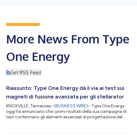
More News From Type
One Energy
Get RSS Feed
Riassunto: Type One Energy dà il via ai test sui
magneti di fusione avanzata per gli stellarator
KNOXVILLE, Tennessee--(
BUSINESS WIRE
)--Type One Energy
oggi ha annunciato che i primi risultati della sua campagna di
test confermano gli elementi essenziali di progettazione del
rivoluzionario magnete superconduttore ad alta temperatura
(HTS) dell'azienda per l'uso negli stellarator. I potenti magneti
modulari HTS destinati all'utilizzo nelle macchine stellarator