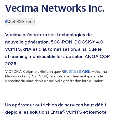
Vecima Networks Inc.
Get RSS Feed
Vecima présentera ses technologies de
nouvelle génération, 50G-PON, DOCSIS® 4.0
vCMTS, d'IA et d'automatisation, ainsi que le
streaming monétisable lors du salon ANGA COM
2026
VICTORIA, Colombie-Britannique--(
BUSINESS WIRE
)--Vecima
Networks Inc. (TSX : VCM) fera valoir son leadership dans le
domaine du haut débit de nouvelle génération lors du salon
ANGA COM 2026, en présentant des opérations réseau
optimisées par l'IA, un accès DOCSIS ® natif du cloud et des
solutions en fibre optique évolutives. S'appuyant sur sa
plateforme Entra® vCMTS , sur l’automatisation et les
innovations All-PON™, Vecima permet aux opérateurs
Un opérateur autrichien de services haut débit
d’automatiser leurs opérations, d’améliorer la fi...
déploie les solutions Entra® vCMTS et Remote