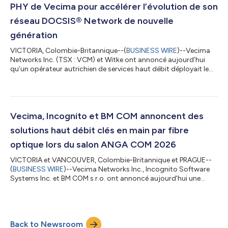
PHY de Vecima pour accélérer l’évolution de son
réseau DOCSIS® Network de nouvelle
génération
VICTORIA, Colombie-Britannique--(
BUSINESS WIRE
)--Vecima
Networks Inc. (TSX : VCM) et Witke ont annoncé aujourd’hui
qu’un opérateur autrichien de services haut débit déployait le
système de terminaison de modems câble virtualisé Entra®
(vCMTS) comme plateforme DOCSIS® dans le cadre de
l’évolution vers une architecture d’accès distribuée (DAA). Ce
déploiement, piloté par Witke, garantit un niveau élevé de
fiabilité, une montée en capacité progressive et évolutive, ainsi
Vecima, Incognito et BM COM annoncent des
qu’une trajectoire claire...
solutions haut débit clés en main par fibre
optique lors du salon ANGA COM 2026
VICTORIA et VANCOUVER, Colombie-Britannique et PRAGUE--
(
BUSINESS WIRE
)--Vecima Networks Inc., Incognito Software
Systems Inc. et BM COM s.r.o. ont annoncé aujourd'hui une
collaboration stratégique visant à fournir une solution haut
débit par fibre optique entièrement intégrée et clé en main, qui
sera présentée lors du salon ANGA COM 2026, du 19 au 21 mai à
Cologne, en Allemagne. Cette solution conjointe réunit une
Back to Newsroom
infrastructure d'accès fibre optique de pointe, une