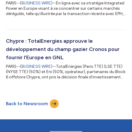
PARIS--(
BUSINESS WIRE
)--En ligne avec sa stratégie Integrated
Power en Europe visant à se concentrer sur certains marchés
dérégulés, telle qu’illustrée par la transaction récente avec EPH,
et avec son modèle d’affaires d’optimisation de l’allocation de
capital dans les énergies renouvelables, TotalEnergies
(Paris:TTE) (LSE:TTE) (NYSE:TTE) annonce la signature de deux
transactions en Europe : - L’acquisition d’un portefeuille
renouvelable de 4 GW auprès de Shell, dont 500 MW d’actifs
Chypre : TotalEnergies approuve le
solaires et...
développement du champ gazier Cronos pour
fournir l’Europe en GNL
PARIS--(
BUSINESS WIRE
)--TotalEnergies (Paris:TTE) (LSE:TTE)
(NYSE:TTE) (50%) et Eni (50%, opérateur), partenaires du Block
6 offshore Chypre, ont pris la décision finale d’investissement
(FID) pour le développement du champ gazier de Cronos,
découvert en 2022 et apprécié avec succès en 2024. Situé en
offshore profond à environ 185 kilomètres au sud-ouest des
côtes chypriotes, Cronos sera développé au moyen de quatre
Back to Newsroom
puits sous-marins. Le gaz sera acheminé par pipeline sous-
marin depuis les eaux...