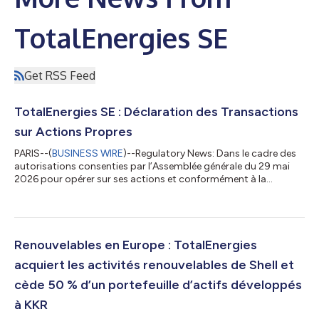
TotalEnergies SE
Get RSS Feed
TotalEnergies SE : Déclaration des Transactions
sur Actions Propres
PARIS--(
BUSINESS WIRE
)--Regulatory News: Dans le cadre des
autorisations consenties par l’Assemblée générale du 29 mai
2026 pour opérer sur ses actions et conformément à la
réglementation relative aux rachats d'actions, TotalEnergies SE
(Paris:TTE) (LSE:TTE) (NYSE:TTE) (LEI :
529900S21EQ1BO4ESM68) déclare ci-après les achats
d’actions propres (FR0000120271) réalisés du 27 juillet au 31
juillet 2026 : Jour de la transaction Volume total journalier (en
Renouvelables en Europe : TotalEnergies
nombre de titres) Prix pondéré moyen journal...
acquiert les activités renouvelables de Shell et
cède 50 % d’un portefeuille d’actifs développés
à KKR