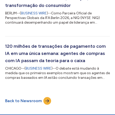
transformação do consumidor
BERLIM--(
BUSINESS WIRE
)--Como Parceira Oficial de
Perspectivas Globais da IFA Berlin 2026, a NIQ (NYSE: NIQ)
continuará desempenhando um papel de liderança em
conduzir os debates do setor, ao unir dados, inteligência
impulsionada por IA e conhecimentos humanos para esclarecer
as forças que remodelam o crescimento, a inovação e o
comportamento do consumidor. Mediante apresentações de
executivos, mesas redondas, inteligência de mercado exclusiva
120 milhões de transações de pagamento com
e interações estratégicas com clientes (incluindo a...
IA em uma única semana: agentes de compras
com IA passam da teoria para o caixa
CHICAGO--(
BUSINESS WIRE
)--O debate está mudando à
medida que os primeiros exemplos mostram que os agentes de
compras baseados em IA estão concluindo transações em
alguns mercados. Segundo a NielsenIQ (NYSE: NIQ), empresa
líder em inteligência de consumo, seu relatório global The
Commerce Revolution: Where East Meets West (A revolução do
comércio: onde o Oriente encontra o Ocidente) aponta que o
Back to Newsroom
comércio por meio de agentes deixa de ser uma experiência
experimental para se tornar uma infraestrut...