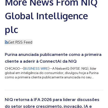
More News From NIQ
Global Intelligence
plc
Get RSS Feed
Purina anunciada publicamente como a primeira
cliente a aderir à ConnectAI da NIQ
CHICAGO--(
BUSINESS WIRE
)--A NielsenIQ (NYSE: NIQ), líder
global em inteligência do consumidor, divulgou hoje a Purina
como a primeira cliente publicamente anunciada no seu
programa de adesão à ConnectAI. O anúncio segue o
lançamento realizado pela NIQ do programa com cinco
organizações globais nas áreas de cuidado pessoal, cuidado
com animais de estimação, beleza e bebidas, havendo
anúncios de mais clientes e estudos de caso esperados à
NIQ retorna à IFA 2026 para liderar discussões
medida que os engajamentos evoluem. Através da ConnectAI,...
do setor sobre crescimento, inovação, IA e