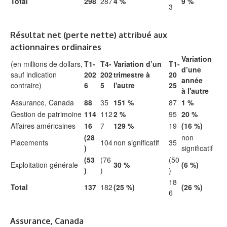
Total
298
287
4 %
9 %
3
Résultat net (perte nette) attribué aux
actionnaires ordinaires
Variation
(en millions de dollars,
T1-
T4-
Variation d’un
T1-
d’une
sauf indication
202
202
trimestre à
20
année
contraire)
6
5
l'autre
25
à l'autre
Assurance, Canada
88
35
151 %
87
1 %
Gestion de patrimoine
114
112
2 %
95
20 %
Affaires américaines
16
7
129 %
19
(16 %)
(28
non
Placements
104
non significatif
35
)
significatif
(53
(76
(50
Exploitation générale
30 %
(6 %)
)
)
)
18
Total
137
182
(25 %)
(26 %)
6
Assurance, Canada