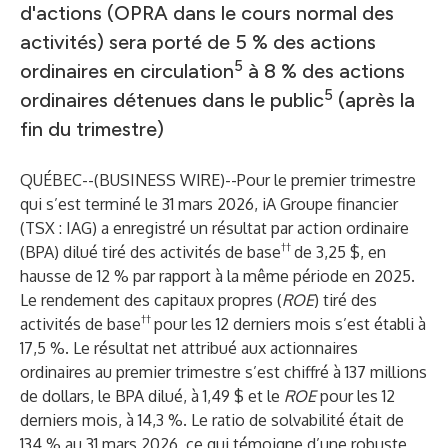
d'actions (OPRA dans le cours normal des
activités) sera porté de 5 % des actions
5
ordinaires en circulation
à 8 % des actions
5
ordinaires détenues dans le public
(après la
fin du trimestre)
QUÉBEC--(
BUSINESS WIRE
)--
Pour le premier trimestre
qui s’est terminé le 31 mars 2026, iA Groupe financier
(TSX : IAG) a enregistré un résultat par action ordinaire
††
(BPA) dilué tiré des activités de base
de 3,25 $, en
hausse de 12 % par rapport à la même période en 2025.
Le rendement des capitaux propres (
ROE
) tiré des
††
activités de base
pour les 12 derniers mois s’est établi à
17,5 %. Le résultat net attribué aux actionnaires
ordinaires au premier trimestre s’est chiffré à 137 millions
de dollars, le BPA dilué, à 1,49 $ et le
ROE
pour les 12
derniers mois, à 14,3 %. Le ratio de solvabilité était de
134 % au 31 mars 2026, ce qui témoigne d’une robuste