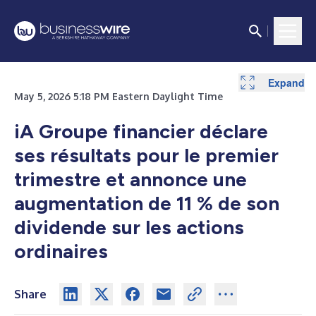
Expand
Expand
Expand
Expand
Expand
Expand
Expand
Expand
Expand
Expand
Expand
Expand
Expand
Expand
May 5, 2026 5:18 PM Eastern Daylight Time
iA Groupe financier déclare
ses résultats pour le premier
trimestre et annonce une
augmentation de 11 % de son
dividende sur les actions
ordinaires
Share