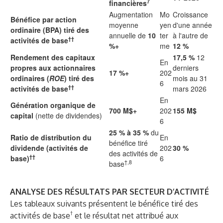
7
financières
Augmentation
Mo
Croissance
Bénéfice par action
moyenne
yen
d'une année
ordinaire (BPA) tiré des
annuelle de
10
ter
à l'autre de
††
activités de base
%+
me
12 %
Rendement des capitaux
17,5 %
12
En
propres aux actionnaires
derniers
17 %+
202
ordinaires (
ROE
) tiré des
mois au 31
6
††
activités de base
mars 2026
En
Génération organique de
700 M$+
202
155 M$
capital
(nette de dividendes)
6
25 % à 35 %
du
Ratio de distribution du
En
bénéfice tiré
dividende (activités de
202
30 %
des activités de
††
base)
6
†,8
base
ANALYSE DES RÉSULTATS PAR SECTEUR D’ACTIVITÉ
Les tableaux suivants présentent le bénéfice tiré des
†
activités de base
et le résultat net attribué aux