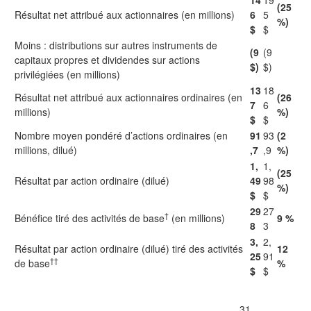
14
19
(25
Résultat net attribué aux actionnaires (en millions)
6
5
%)
$
$
Moins : distributions sur autres instruments de
(9
(9
capitaux propres et dividendes sur actions
$)
$)
privilégiées (en millions)
13
18
Résultat net attribué aux actionnaires ordinaires (en
(26
7
6
millions)
%)
$
$
Nombre moyen pondéré d’actions ordinaires (en
91
93
(2
millions, dilué)
,7
,9
%)
1,
1,
(25
Résultat par action ordinaire (dilué)
49
98
%)
$
$
29
27
†
Bénéfice tiré des activités de base
(en millions)
9 %
8
3
3,
2,
Résultat par action ordinaire (dilué) tiré des activités
12
25
91
††
de base
%
$
$
31