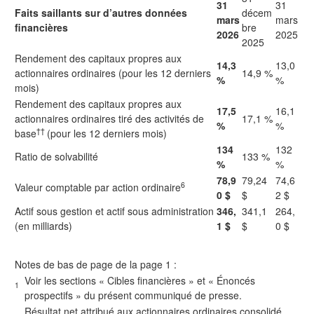
31
31
Faits saillants sur d’autres données
décem
mars
mars
financières
bre
2026
2025
2025
Rendement des capitaux propres aux
14,3
13,0
actionnaires ordinaires (pour les 12 derniers
14,9 %
%
%
mois)
Rendement des capitaux propres aux
17,5
16,1
actionnaires ordinaires tiré des activités de
17,1 %
%
%
††
base
(pour les 12 derniers mois)
134
132
Ratio de solvabilité
133 %
%
%
78,9
79,24
74,6
6
Valeur comptable par action ordinaire
0 $
$
2 $
Actif sous gestion et actif sous administration
346,
341,1
264,
(en milliards)
1 $
$
0 $
Notes de bas de page de la page 1 :
Voir les sections « Cibles financières » et « Énoncés
1
prospectifs » du présent communiqué de presse.
Résultat net attribué aux actionnaires ordinaires consolidé,