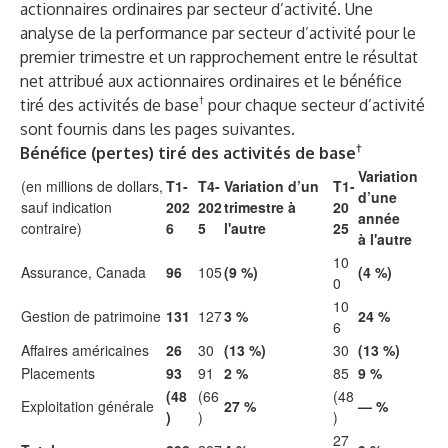
actionnaires ordinaires par secteur d’activité. Une
analyse de la performance par secteur d’activité pour le
premier trimestre et un rapprochement entre le résultat
net attribué aux actionnaires ordinaires et le bénéfice
†
tiré des activités de base
pour chaque secteur d’activité
sont fournis dans les pages suivantes.
†
Bénéfice (pertes) tiré des activités de base
Variation
(en millions de dollars,
T1-
T4-
Variation d’un
T1-
d’une
sauf indication
202
202
trimestre à
20
année
contraire)
6
5
l'autre
25
à l'autre
10
Assurance, Canada
96
105
(9 %)
(4 %)
0
10
Gestion de patrimoine
131
127
3 %
24 %
6
Affaires américaines
26
30
(13 %)
30
(13 %)
Placements
93
91
2 %
85
9 %
(48
(66
(48
Exploitation générale
27 %
— %
)
)
)
27