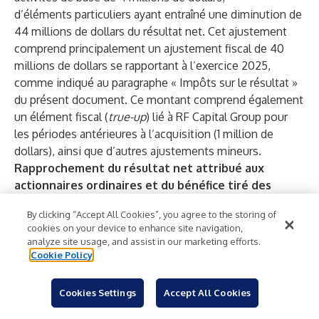
d’éléments particuliers ayant entraîné une diminution de
44 millions de dollars du résultat net. Cet ajustement
comprend principalement un ajustement fiscal de 40
millions de dollars se rapportant à l’exercice 2025,
comme indiqué au paragraphe « Impôts sur le résultat »
du présent document. Ce montant comprend également
un élément fiscal (
true-up
) lié à RF Capital Group pour
les périodes antérieures à l’acquisition (1 million de
dollars), ainsi que d’autres ajustements mineurs.
Rapprochement du résultat net attribué aux
actionnaires ordinaires et du bénéfice tiré des
†
activités de base
– Consolidé
By clicking “Accept All Cookies”, you agree to the storing of
Premie
cookies on your device to enhance site navigation,
r
analyze site usage, and assist in our marketing efforts.
trimest
Cookie Policy
re
(en millions de dollars, sauf indication contraire)
Va
2
2
Cookies Settings
Accept All Cookies
ria
0
0
ti
2
2