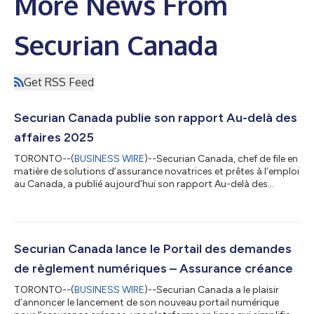
More News From
Securian Canada
Get RSS Feed
Securian Canada publie son rapport Au-delà des
affaires 2025
TORONTO--(
BUSINESS WIRE
)--Securian Canada, chef de file en
matière de solutions d’assurance novatrices et prêtes à l’emploi
au Canada, a publié aujourd’hui son rapport Au-delà des
affaires : la raison d’être en action chez Securian Canada. Ce
rapport présente les progrès de l’entreprise en matière
d’inclusion, de bien-être des employés et d’engagement
communautaire partout au Canada. S’appuyant sur les bases
définies dans le premier rapport Au-delà des affaires de 2024,
Securian Canada lance le Portail des demandes
cette nouvelle édition m...
de règlement numériques – Assurance créance
TORONTO--(
BUSINESS WIRE
)--Securian Canada a le plaisir
d’annoncer le lancement de son nouveau portail numérique