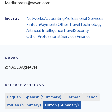
Media:
press@navan.com
Networks
Accounting
Professional Services
Industry:
Fintech
Payments
Other Travel
Technology
Artificial Intelligence
Travel
Security
Other Professional Services
Finance
NAVAN
NASDAQ:NAVN
RELEASE VERSIONS
English
Spanish (Summary)
German
French
Italian (Summary)
Dutch (Summary)