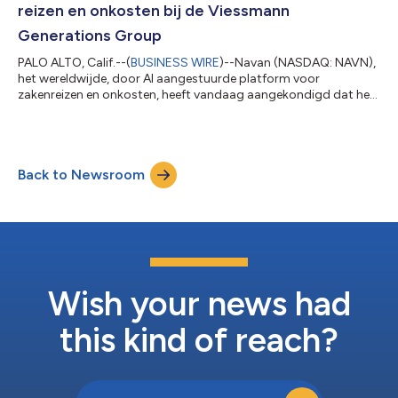
reizen en onkosten bij de Viessmann
Generations Group
PALO ALTO, Calif.--(
BUSINESS WIRE
)--Navan (NASDAQ: NAVN),
het wereldwijde, door AI aangestuurde platform voor
zakenreizen en onkosten, heeft vandaag aangekondigd dat het
gaat samenwerken met Viessmann Generations Group. Dit is en
wereldwijd familiebedrijf met een 109-jarige
ondernemersgeschiedenis, dat zich laat leiden door de missie
om samen leefomgevingen te creëren voor toekomstige
Back to Newsroom
generaties. Sinds de implementatie van Navan in 2023 heeft de
Viessmann Generations Group de transparantie verg...
Wish your news had
this kind of reach?