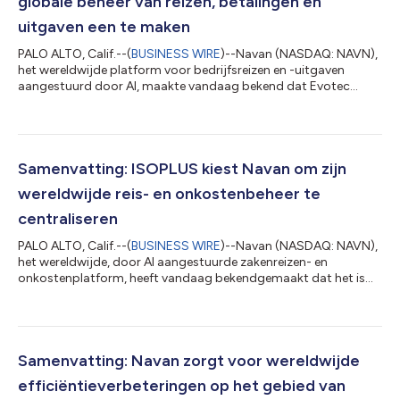
globale beheer van reizen, betalingen en
uitgaven een te maken
PALO ALTO, Calif.--(
BUSINESS WIRE
)--Navan (NASDAQ: NAVN),
het wereldwijde platform voor bedrijfsreizen en -uitgaven
aangestuurd door AI, maakte vandaag bekend dat Evotec
(NASDAQ: EVO; Frankfurt Prime Standard: EVT), het
internationale bedrijf gespecialiseerd in het ontdekken en
ontwikkelen van geneesmiddelen, Navan heeft geselecteerd om
zijn volledige bedrijfs-T&E (Travel & Expense) programma in de
belangrijkste wereldwijde markten te beheren. Evotec is een
Samenvatting: ISOPLUS kiest Navan om zijn
bedrijf actief in biowetensch...
wereldwijde reis- en onkostenbeheer te
centraliseren
PALO ALTO, Calif.--(
BUSINESS WIRE
)--Navan (NASDAQ: NAVN),
het wereldwijde, door AI aangestuurde zakenreizen- en
onkostenplatform, heeft vandaag bekendgemaakt dat het is
geselecteerd door ISOPLUS. Het gaat hier om een
toonaangevende fabrikant van voorgeïsoleerde
leidingsystemen voor stadsverwarming en -koeling. Navan wil
hiermee zijn wereldwijde reizen- en onkostenprogramma
consolideren. In aansluiting op het succes van Navans
Samenvatting: Navan zorgt voor wereldwijde
samenwerking met de bredere Viessmann Generations Group,
efficiëntieverbeteringen op het gebied van
heeft ISOPLU...