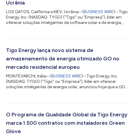
Ucrânia
LOS GATOS, Califórnia e KIEV, Ucrânia--(
BUSINESS WIRE
)--Tigo
Energy, Inc. (NASDAQ: TYGO) ("Tigo" ou "Empresa"), líder em
oferecer soluções inteligentes de software solar e de energia,
anunciou hoje que a concessionária de energia elétrica
ucraniana, YASNO, é o mais recente cliente de nível corporativo
a implementar a plataforma Tigo Predict+. A plataforma AI
Energy capacita as operadoras de serviços públicos a se
adaptarem aos desafios da demanda real, equilibrando fontes
Tigo Energy lança novo sistema de
de geração renovável e...
armazenamento de energia otimizado GO no
mercado residencial europeu
MONTEVARCHI, Itália--(
BUSINESS WIRE
)--Tigo Energy, Inc.
(NASDAQ: TYGO) ("Tigo" ou "Empresa"), líder em oferecer
soluções inteligentes de energia solar, anunciou hoje que a GO
Battery, parte do GO Optimized ESS (sistema de
armazenamento de energia otimizado GO), já está sendo
enviada a clientes no mercado europeu, cumprindo com os
compromissos de pré-encomenda assumidos quando o
produto foi lançado em abril de 2026. A Empresa irá apresentar
O Programa de Qualidade Global da Tigo Energy
demonstrações ao vivo do sistema GO Optimized ESS na In...
marca 1.500 contratos com instaladores Green
Glove