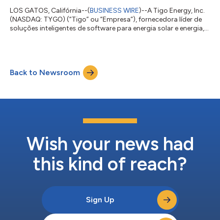
LOS GATOS, Califórnia--(
BUSINESS WIRE
)--A Tigo Energy, Inc.
(NASDAQ: TYGO) (“Tigo” ou “Empresa”), fornecedora líder de
soluções inteligentes de software para energia solar e energia,
anunciou hoje que a vasta rede de instaladores solares da
empresa registrou 1.500 participações no programa de
serviços Green Glove. O programa Green Glove ajuda a reforçar
o compromisso contínuo da Empresa com a Qualidade Solar
Back to Newsroom
Total e a oferecer a melhor experiência possível aos
instaladores participantes, como a...
Wish your news had
this kind of reach?
Sign Up