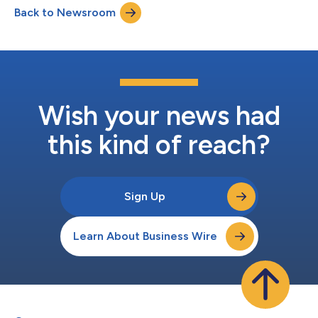
Back to Newsroom
reactortechnologie voor commerciële scheepsvoortstuwing te
onderzoeken. Aan de hand van de studie worden de
haalbaarheid en de v...
Wish your news had
this kind of reach?
Sign Up
Learn About Business Wire