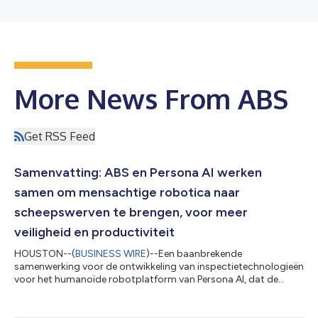
More News From ABS
Get RSS Feed
Samenvatting: ABS en Persona AI werken
samen om mensachtige robotica naar
scheepswerven te brengen, voor meer
veiligheid en productiviteit
HOUSTON--(
BUSINESS WIRE
)--Een baanbrekende
samenwerking voor de ontwikkeling van inspectietechnologieën
voor het humanoïde robotplatform van Persona AI, dat de
productiviteit en veiligheid in scheepswerven verhoogt, werd
vandaag officieel bekrachtigd met de ondertekening van een
memorandum van overeenstemming tussen ABS en Persona AI.