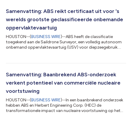
Het initiatie richt zich op het aanpassen van de humanoïde
robots van Persona AI, die deels zijn gebaseerd op de
Samenvatting: ABS reikt certificaat uit voor 's
robothandtechnologie van NASA, voor een reeks tak...
werelds grootste geclassificeerde onbemande
oppervlaktevaartuig
HOUSTON--(
BUSINESS WIRE
)--ABS heeft de classificatie
toegekend aan de Saildrone Surveyor, een volledig autonoom
onbemand oppervlaktevaartuig (USV) voor diepzeegebruik.
Met een lengte van 20 meter en capaciteit voor onbemande
operaties op alle oceanen ter wereld, betreedt de Surveyor
nieuw terrein. De Surveyor is de grootste klasse USV's van
Saildrone, een leverancier van maritieme beveiliging,
oceaankartering en meteorologische en oceanografische
Samenvatting: Baanbrekend ABS-onderzoek
gegevens met behulp van onbemande autonome syste...
verkent potentieel van commerciële nucleaire
voortstuwing
HOUSTON--(
BUSINESS WIRE
)--In een baanbrekend onderzoek
hebben ABS en Herbert Engineering Corp. (HEC) de
transformationele impact van nucleaire voortstuwing op het
ontwerp, de werking en de uitstoot van een 14k TEU-
containerschip en een 157k DWT Suezmax tanker in kaart
gebracht. ABS heeft HEC opgedragen de studie uit te voeren
om het potentieel van geavanceerde moderne