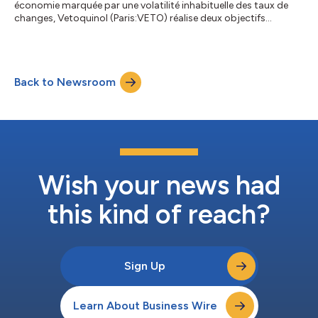
économie marquée par une volatilité inhabituelle des taux de
changes, Vetoquinol (Paris:VETO) réalise deux objectifs
importants : la croissance des Essentiels et l’internalisation de
la production des antiparasitaires. Le chiffre d’affaires du
laboratoire Vetoquinol pour l’exercice 2025 s’établit à 525,7
M€, en progression de +0,2 % à changes constants et en retrait
Back to Newsroom
de 2,5 % à données publiées. Sur l’exercice, le laboratoire
enregistre d...
Wish your news had
this kind of reach?
Sign Up
Learn About Business Wire