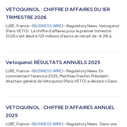
VETOQUINOL : CHIFFRE D’AFFAIRES DU 1ER
TRIMESTRE 2026
LURE, France--(
BUSINESS WIRE
)--Regulatory News: Vetoquinol
(Paris:VETO) : Le chiffre d’affaires pour le premier trimestre
2026 s’est élevé à 125 millions d’euros en retrait de -4,3% à
données publiées, stable (-0.3%) à changes constants et en
croissance de +1,2% par rapport à l’exercice précédent à
changes constants et hors programme de simplifications des
gammes complémentaires. L’impact des taux de changes a été
historiquement élevé au cours du premier trimestre atteignant
Vetoquinol: RÉSULTATS ANNUELS 2025
-5,2M€, principalem...
LURE, France--(
BUSINESS WIRE
)--Regulatory News: En
commentant l’exercice 2025, Matthieu Frechin, Président-
directeur général de Vetoquinol (Paris:VETO) a déclaré « Dans
un contexte d’extrême volatilité, Vetoquinol confirme cette
année encore la résilience de son modèle porté par une vision
stratégique à long terme qui, combinée au pilotage réactif de
nos dépenses, nous permet de délivrer un bon niveau de
profitabilité. Nous poursuivrons activement cette stratégie en
VETOQUINOL : CHIFFRE D’AFFAIRES ANNUEL
nous appuyant notamment sur...
2025
LURE, France--(
BUSINESS WIRE
)--Regulatory News : Dans une