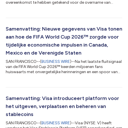
overeenkomst te hebben getekend voor de overname van
BioCatch, een toonaangevende aanbieder van fraude-
intelligentie op basis van gedrag en meerdere signalen, van
fondsen beheerd door Permira en andere aandeelhouders voor $
2,4 miljard in contanten. De overname van BioCatch vormt een
aanvulling op Visa's bestaande oplossingen voor
Samenvatting: Nieuwe gegevens van Visa tonen
cyberbeveiliging, fraude, risicobeheer en beveiliging en...
aan hoe de FIFA World Cup 2026™ zorgde voor
tijdelijke economische impulsen in Canada,
Mexico en de Verenigde Staten
SAN FRANCISCO--(
BUSINESS WIRE
)--Na het laatste fluitsignaal
van de FIFA World Cup 2026™ keerden miljoenen fans
huiswaarts met onvergetelijke herinneringen en een spoor van
economische activiteit dat zich over de verschillende landen
uitstrekte. Elke contactloze betaling had blijvende impact: de
uitgaven tijdens het toernooi zorgden voor een aanzienlijke
impuls voor ondernemers en lokale economieën in de
gaststeden in Canada, Mexico en de Verenigde Staten. Deze
Samenvatting: Visa introduceert platform voor
bekendmaking is officieel geldend...
het uitgeven, verplaatsen en beheren van
stablecoins
SAN FRANCISCO--(
BUSINESS WIRE
)--Visa (NYSE: V) heeft