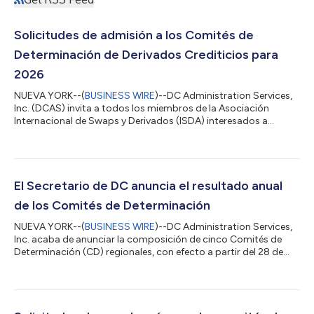
Solicitudes de admisión a los Comités de
Determinación de Derivados Crediticios para
2026
NUEVA YORK--(
BUSINESS WIRE
)--DC Administration Services,
Inc. (DCAS) invita a todos los miembros de la Asociación
Internacional de Swaps y Derivados (ISDA) interesados a
presentar su candidatura para formar parte de los Comités de
Determinación de Derivados Crediticios. Existe un Comité de
Determinación independiente para cada una de las regiones
pertinentes. Los miembros de la ISDA pueden solicitar su
incorporación como Miembros Distribuidores (“dealer”) de los
El Secretario de DC anuncia el resultado anual
Comités de Determinación o como...
de los Comités de Determinación
NUEVA YORK--(
BUSINESS WIRE
)--DC Administration Services,
Inc. acaba de anunciar la composición de cinco Comités de
Determinación (CD) regionales, con efecto a partir del 28 de
abril de 2025. Participantes del mercado con derecho a voto
(para todas las regiones): Participantes fuera del mercado con
derecho a voto (para todas las regiones): Bank of America, N.A.
Citadel Americas LLC Barclays Bank plc Elliott Investment