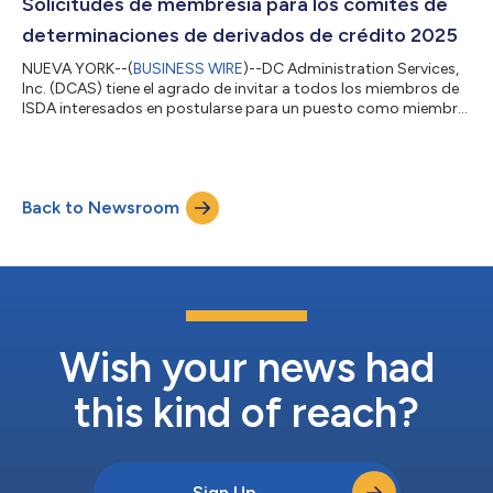
Management L.P. BNP Paribas Pacific Investment Management
Solicitudes de membresía para los comités de
Company LLC Citibank...
determinaciones de derivados de crédito 2025
NUEVA YORK--(
BUSINESS WIRE
)--DC Administration Services,
Inc. (DCAS) tiene el agrado de invitar a todos los miembros de
ISDA interesados en postularse para un puesto como miembro
de los comités de determinaciones de derivados de crédito.
Hay un comité individual para cada una de las regiones
correspondientes. Los miembros de ISDA pueden solicitar la
membresía como miembro representante de los comités de
Back to Newsroom
determinaciones o miembro no representante de los comités
de determinaciones, según correspo...
Wish your news had
this kind of reach?
Sign Up