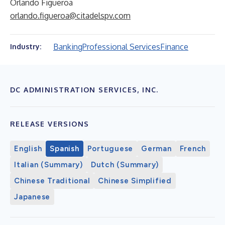
Orlando Figueroa
orlando.figueroa@citadelspv.com
Banking
Professional Services
Finance
Industry:
DC ADMINISTRATION SERVICES, INC.
RELEASE VERSIONS
English
Spanish
Portuguese
German
French
Italian (Summary)
Dutch (Summary)
Chinese Traditional
Chinese Simplified
Japanese