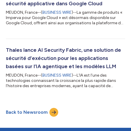
sécurité applicative dans Google Cloud
MEUDON, France--(
BUSINESS WIRE
)--La gamme de produits «
Imperva pour Google Cloud » est désormais disponible sur
Google Cloud, offrant ainsi aux organisations la plateforme de
sécurité applicative la plus fiable du secteur. Conçue pour
fonctionner dans Google Cloud, cette offre permet aux clients
de protéger les applications Web et les API en tirant parti du
trafic Service Extension de Google Cloud, tout en préservant les
pipelines, intégrations et monitoring des workflows existants. À
Thales lance AI Security Fabric, une solution de
mesure q...
sécurité d’exécution pour les applications
basées sur l’IA agentique et les modèles LLM
MEUDON, France--(
BUSINESS WIRE
)--L’IA est l’une des
technologies connaissant la croissance la plus rapide dans
l’histoire des entreprises modernes, ayant la capacité de
révolutionner les industries, d’optimiser les opérations et de
stimuler l’innovation, mais elle introduit également des failles de
sécurité, des risques et des vulnérabilités. Selon McKinsey, 78 %
des organisations utilisent l’IA dans au moins une fonction
Back to Newsroom
métier, contre 55 % il y a deux ans. En conséquence, 73 %
d’entre elles i...