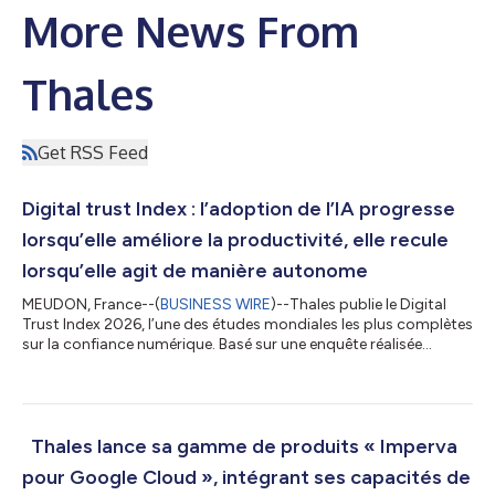
More News From
Thales
Get RSS Feed
Digital trust Index : l’adoption de l’IA progresse
lorsqu’elle améliore la productivité, elle recule
lorsqu’elle agit de manière autonome
MEUDON, France--(
BUSINESS WIRE
)--Thales publie le Digital
Trust Index 2026, l’une des études mondiales les plus complètes
sur la confiance numérique. Basé sur une enquête réalisée
auprès de 15 000 consommateurs, partenaires commerciaux
et DSI de 13 industries, le rapport révèle que la confiance
numérique est gagnée ou perdue au moment de la connexion et
tout au long du cycle de traitement des données personnelles.
La confiance des consommateurs se gagne et se perd au
Thales lance sa gamme de produits « Imperva
moment de la connexion Pour...
pour Google Cloud », intégrant ses capacités de