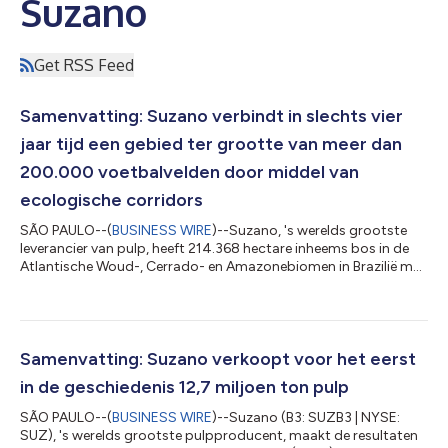
Suzano
Get RSS Feed
Samenvatting: Suzano verbindt in slechts vier
jaar tijd een gebied ter grootte van meer dan
200.000 voetbalvelden door middel van
ecologische corridors
SÃO PAULO--(
BUSINESS WIRE
)--Suzano, 's werelds grootste
leverancier van pulp, heeft 214.368 hectare inheems bos in de
Atlantische Woud-, Cerrado- en Amazonebiomen in Brazilië met
elkaar verbonden door ecologische corridors aan te leggen.
Hiermee is binnen vier jaar een gebied ter grootte van meer dan
200.000 voetbalvelden hersteld. Alleen al in 2025 werd 55.366
hectare inheems bos verbonden, waarmee Suzano zijn publieke
doelstelling om tot 2030 500.000 hectare te verbinden, zoals
Samenvatting: Suzano verkoopt voor het eerst
beschreven in...
in de geschiedenis 12,7 miljoen ton pulp
SÃO PAULO--(
BUSINESS WIRE
)--Suzano (B3: SUZB3 | NYSE:
SUZ), 's werelds grootste pulpproducent, maakt de resultaten