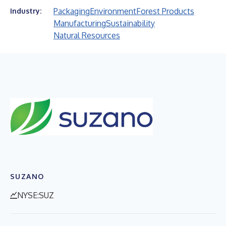
Packaging
Environment
Forest Products
Industry:
Manufacturing
Sustainability
Natural Resources
SUZANO
NYSE:SUZ