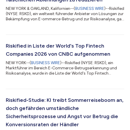
NEW YORK & OAKLAND, Kalifornien--(
BUSINESS WIRE
)--Riskified
(NYSE: RSKD), ein weltweit führender Anbieter von Lösungen zur
Bekämpfung von E-ommerce-Betrug und zur Risikoanalyse, gab
heute eine Partnerschaft mit Marqeta (NASDAQ: MQ), der
globalen Plattform für moderne Kartenausgabe, bekannt, um
Kartenausstellern auf der Marqeta-Plattform Zugang zu den
Risikoanalysen von Riskified im Bereich der Vorabautorisierung
zu ermöglichen. Die Integration hilft Emittenten dabei, genauere
Riskified in Liste der World's Top Fintech
Autorisierungsents...
Companies 2026 von CNBC aufgenommen
NEW YORK--(
BUSINESS WIRE
)--Riskified (NYSE: RSKD), ein
Marktführer im Bereich E-Commerce-Betrugserkennung und
Risikoanalyse, wurde in die Liste der World's Top Fintech
Companies 2026 von CNBC in der Kategorie „Zahlungen“
aufgenommen. Die Liste, die mittlerweile zum vierten Mal
veröffentlicht wird, wird von CNBC in Zusammenarbeit mit
Statista Inc., der globalen Statistik- und Branchenranking-
Firma, erstellt. Sie wurde am 22. Juli 2026 bekanntgegeben und
Riskified-Studie: KI treibt Sommerreiseboom an,
ist auf der Website von CNBC einsehbar. Ri...
doch gefährden umständliche
Sicherheitsprozesse und Angst vor Betrug die
Konversionsraten der Händler