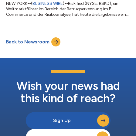
NEW YORK--(
BUSINESS WIRE
)--Riskified (NYSE: RSKD), ein
Weltmarktführer im Bereich der Betrugserkennung im E-
Commerce und der Risikoanalyse, hat heute die Ergebnisse einer
weltweiten Umfrage veröffentlicht, die im Vorfeld der
Sommerreisezeit 2026 durchgeführt wurde und sich mit dem
Reiseverhalten der Verbraucher, ihren Buchungserfahrungen
sowie ihrem Vertrauen in digitale und KI-gestützte Reisetools
Back to Newsroom
befasste. Die unter mehr als 4.000 Verbrauchern in den USA, im
Vereinigten Königreich, in China,...
Wish your news had
this kind of reach?
Sign Up