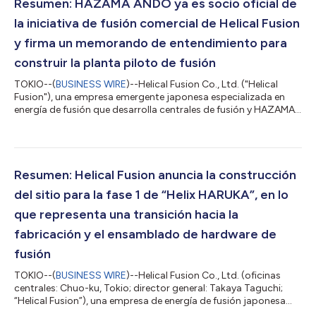
Resumen: HAZAMA ANDO ya es socio oficial de
la iniciativa de fusión comercial de Helical Fusion
y firma un memorando de entendimiento para
construir la planta piloto de fusión
TOKIO--(
BUSINESS WIRE
)--Helical Fusion Co., Ltd. ("Helical
Fusion"), una empresa emergente japonesa especializada en
energía de fusión que desarrolla centrales de fusión y HAZAMA
ANDO CORPORATION ("HAZAMA ANDO"), una empresa
constructora japonesa de larga trayectoria, han anunciado
hoy que HAZAMA ANDO será el socio oficial del Programa Helix,
la iniciativa de fusión comercial de Helical Fusion. Asimismo,
ambas empresas ha suscrito un memorando de entendimiento
Resumen: Helical Fusion anuncia la construcción
para colaborar en la construcción...
del sitio para la fase 1 de “Helix HARUKA”, en lo
que representa una transición hacia la
fabricación y el ensamblado de hardware de
fusión
TOKIO--(
BUSINESS WIRE
)--Helical Fusion Co., Ltd. (oficinas
centrales: Chuo-ku, Tokio; director general: Takaya Taguchi;
“Helical Fusion”), una empresa de energía de fusión japonesa
que impulsa el programa Helix y desarrolla el estelarátor