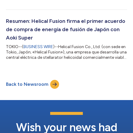
helicoidal para plantas de energía de fusión comerciales,
anunció el sitio de construcción para la fase 1 de Helix HARUKA,
su dispositivo de demostración integrado. La fase 1, que
consiste en la demostración magnética, se construirá en un
Resumen: Helical Fusion firma el primer acuerdo
espacio exclusivo par...
de compra de energía de fusión de Japón con
Aoki Super
TOKIO--(
BUSINESS WIRE
)--Helical Fusion Co., Ltd. (con sede en
Tokio, Japón; «Helical Fusion»), una empresa que desarrolla una
central eléctrica de stellarator helicoidal comercialmente viable
en el marco de su «Helix Program», ha firmado un acuerdo de
compra de energía (PPA) con Aoki Super Co., Ltd. (con sede en
Aichi, Japón; «Aoki Super»), una importante cadena regional de
supermercados del centro de Japón. Se trata del primer
Back to Newsroom
acuerdo de compra de energía de fusión firmado en Japón, lo
que sup...
Wish your news had