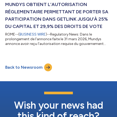
MUNDYS OBTIENT L’AUTORISATION
RÉGLEMENTAIRE PERMETTANT DE PORTER SA
PARTICIPATION DANS GETLINK JUSQU’À 25%
DU CAPITAL ET 29,9% DES DROITS DE VOTE
ROME--(
BUSINESS WIRE
)--Regulatory News: Dans le
prolongement de l'annonce faite le 31 mars 2026, Mundys
annonce avoir reçu l'autorisation requise du gouvernement
britannique en vertu du National Security and Investment Act
2021. Mundys confirme n’avoir aucune intention de prendre le
contrôle de Getlink ni de solliciter la nomination
d’administrateurs supplémentaires au conseil d’administration.
Back to Newsroom
Le Groupe Mundys, contrôlé par Edizione et dont Blackstone
est le deuxième actionnaire principal, gèr...
Wish your news had
this kind of reach?