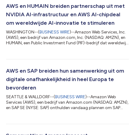
AWS en HUMAIN breiden partnerschap uit met
NVIDIA AI-infrastructuur en AWS AI-chipdeal
om wereldwijde AI-innovatie te stimuleren
WASHINGTON--(
BUSINESS WIRE
)--Amazon Web Services, Inc.
(AWS), een bedrijf van Amazon.com, Inc. (NASDAQ: AMZN), en
HUMAIN, een Public Investment Fund (PIF)-bedrijf dat wereldwijd
full-stack AI-oplossingen levert, hebben vandaag tijdens het
Amerikaans-Saoedi-investeringsforum hun plannen
aangekondigd om tot 150.000 AI-accelerators te leveren, te
implementeren en te beheren in een datacenterfaciliteit, bekend
als een 'AI Zone,' in Riyadh. Als onderdeel van de uitgebreide
AWS en SAP breiden hun samenwerking uit om
samenwerking wordt AWS wer...
digitale onafhankelijkheid in heel Europa te
bevorderen
SEATTLE & WALLDORF--(
BUSINESS WIRE
)--Amazon Web
Services (AWS), een bedrijf van Amazon.com (NASDAQ: AMZN),
en SAP SE (NYSE: SAP) onthulden vandaag plannen om SAP
Sovereign Cloud-capaciteiten beschikbaar te maken op de
AWS European Sovereign Cloud, een nieuwe, onafhankelijke
cloud voor Europa gesteund door een geplande investering van
€7,8 miljard van Amazon. Deze samenwerking bouwt verder op
het langlopende partnerschap tussen deze bedrijven en op