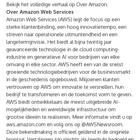
Bekijk het volledige verhaal op
Over Amazon
.
Over Amazon Web Services
Amazon Web Services (AWS) legt de focus op een
sterke klantenbinding, een hoog innovatietempo, een
streven naar operationele uitmuntendheid en een
langetermijnvisie. Het biedt al bijna twintig jaar
geavanceerde technologie in de cloud computing-
industrie en generatieve AI voor bedrijven van elke
omvang in elke sector. AWS heeft een van de snelst
groeiende technologiebedrijven voor de businessmarkt
in de geschiedenis opgebouwd. Miljoenen klanten
vertrouwen op AWS om innovatie te versnellen, hun
bedrijf te transformeren en de toekomst vorm te geven.
AWS biedt ontwikkelaars de meest uitgebreide AI-
mogelijkheden en wereldwijde infrastructuur om
grootse ideeën te realiseren. Meer informatie vindt u op
aws.amazon.com
en volg ons op
@AWSNewsroom
.
Deze bekendmaking is officieel geldend in de originele
brontaal. Vertalingen zijn slechts als leeshulp bedoeld en