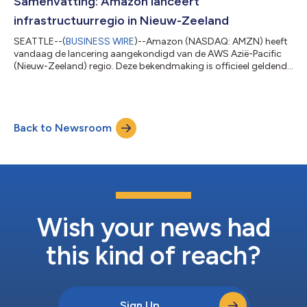
Samenvatting: Amazon lanceert
SAP’s omvattende nieuwe benadering van digitale...
infrastructuurregio in Nieuw-Zeeland
SEATTLE--(
BUSINESS WIRE
)--Amazon (NASDAQ: AMZN) heeft
vandaag de lancering aangekondigd van de AWS Azië-Pacific
(Nieuw-Zeeland) regio. Deze bekendmaking is officieel geldend
in de originele brontaal. Vertalingen zijn slechts als leeshulp
bedoeld en moeten worden vergeleken met de tekst in de
brontaal, die als enige rechtsgeldig is....
Back to Newsroom
Wish your news had
this kind of reach?
Sign Up