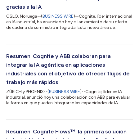
gracias a la IA
OSLO, Noruega--(
BUSINESS WIRE
)--Cognite, líder internacional
en IA industrial, ha anunciado hoy el lanzamiento de su oferta
de cadena de suministro integrada. Esta nueva área de
soluciones amplía la plataforma de datos e IA de Cognite más
allá de la planta, dotando a los equipos industriales de
visibilidad en tiempo real, información detallada y contexto
interfuncional para salvar, por fin, la brecha de datos que desde
hace tiempo existe entre las operaciones de producción y las
Resumen: Cognite y ABB colaboran para
de la cadena de...
integrar la IA agéntica en aplicaciones
industriales con el objetivo de ofrecer flujos de
trabajo más rápidos
ZÚRICH y PHOENIX--(
BUSINESS WIRE
)--Cognite, líder en IA
industrial, anunció hoy una colaboración con ABB para evaluar
la forma en que pueden integrarse las capacidades de IA
industrial y datos con el objetivo de resolver casos de uso clave
en el sector energético. Al incorporar una capa agéntica en
aplicaciones industriales establecidas, entre ellas ABB Ability™
SafetyInsight™ y ABB Ability™ AlarmInsight™, con la
plataforma de datos e IA industrial de Cognite, la colaboración
Resumen: Cognite Flows™: la primera solución
busca hacer posibl...