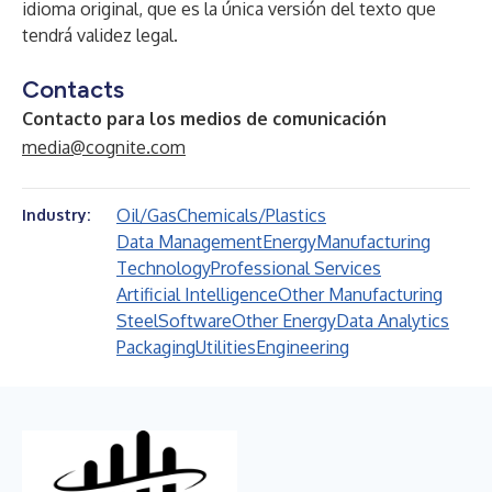
idioma original, que es la única versión del texto que
tendrá validez legal.
Contacts
Contacto para los medios de comunicación
media@cognite.com
Oil/Gas
Chemicals/Plastics
Industry:
Data Management
Energy
Manufacturing
Technology
Professional Services
Artificial Intelligence
Other Manufacturing
Steel
Software
Other Energy
Data Analytics
Packaging
Utilities
Engineering