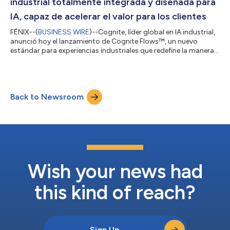
industrial totalmente integrada y diseñada para
IA, capaz de acelerar el valor para los clientes
FÉNIX--(
BUSINESS WIRE
)--Cognite, líder global en IA industrial,
anunció hoy el lanzamiento de Cognite Flows™, un nuevo
estándar para experiencias industriales que redefine la manera
en que los equipos interactúan con la IA, las aplicaciones y los
datos para abordar desafíos operativos. Diseñada para
optimizar los flujos de trabajo diarios de los equipos de
primera línea, Cognite Flows reúne en un único espacio de
Back to Newsroom
trabajo, personalizable y de visualización unificada, todo lo que
necesitan: analí...
Wish your news had
this kind of reach?
Sign Up