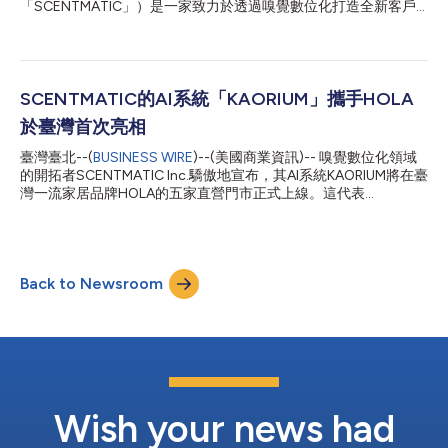
「SCENTMATIC」）是一家致力於透過嗅覺數位化打造全新客戶
體驗的企業。該公司欣然宣布，其AI系統「KAORIUM」已正式入駐
@cosme HONG KONG，該店於2025年12月5日（週五）盛大開
幕。 此次部署代表KAORIUM首次進入香港市場，恰逢日本最大美
妝平台@cosme的營運方istyle Inc.設立海外第一家旗艦店。 關於
@cosme HONG KONG @cosme HONG KONG是繼日本東京、大
SCENTMATIC的AI系統「KAORIUM」攜手HOLA
阪和名古屋三家門市後的全球第四家@cosme旗艦店。門市位於全
於臺灣首次亮相
球遊客雲集的尖沙咀核心商圈，佔有三層共計約393坪（約合
1300平方公尺）的優質零售空間。 KAORIUM體驗：融合數位與現
臺灣臺北--(
BUSINESS WIRE
)--(美國商業資訊)-- 嗅覺數位化領域
實的嗅覺探索之旅 KAORIUM是一款能夠將氣味轉化為語言的AI系
的開拓者SCENTMATIC Inc.驕傲地宣布，其AI系統KAORIUM將在臺
統，為人們帶來新穎、直覺式的香水邂逅方式。該系統旨在解決消
灣一流家居品牌HOLA的五家直營門市正式上線。這代表
費者在琳琅滿目的香氛產品中挑選心儀香水時面臨的普遍難題。
SCENTMATIC首次進軍臺灣市場。 KAORIUM是一款互動式數位工
在@cosme HONG KONG，KAORIU...
具，透過融合香氣與語言，協助使用者發現理想香氛。該系統運用
專有技術對香氛特徵進行分類，並透過香氛語言進行視覺化呈現，
導引使用者找到心儀的香氣。 此次合作源于臺灣對居家香氛的需
Back to Newsroom
求激增，這一趨勢因疫情而加快。儘管HOLA已擴充了香氛產品
線，但繁多的選擇讓消費者在選購時面臨挑戰。 HOLA尋求能提供
更令人難忘的感官體驗的解決方案。KAORIUM將抽象的嗅覺世界
與清晰的語言相結合，成為理想之選。KAORIUM允許顧客透過文
字探索香氛，提升了店內體驗。此次推出是SCENTMATIC全球成
長策略中的關鍵一步。 特色產品（部分清單）： Pure Life（玉蘭與
鳶尾） Pure Life（陽光無花果與綠雪松） MODE（花梨木與煙草
葉） 關於HOLA Furnishing CO., LTD. HOLA是臺灣家居陳設與室...
Wish your news had