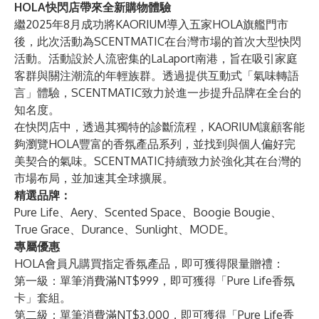
HOLA快閃店帶來全新購物體驗
繼2025年8月成功將KAORIUM導入五家HOLA旗艦門市
後，此次活動為SCENTMATIC在台灣市場的首次大型快閃
活動。活動設於人流密集的LaLaport南港，旨在吸引家庭
客群與關注潮流的年輕族群。透過提供互動式「氣味轉語
言」體驗，SCENTMATIC致力於進一步提升品牌在全台的
知名度。
在快閃店中，透過其獨特的診斷流程，KAORIUM讓顧客能
夠瀏覽HOLA豐富的香氛產品系列，並找到與個人偏好完
美契合的氣味。SCENTMATIC持續致力於強化其在台灣的
市場布局，並加速其全球擴展。
精選品牌：
Pure Life、Aery、Scented Space、Boogie Bougie、
True Grace、Durance、Sunlight、MODE。
專屬優惠
HOLA會員凡購買指定香氛產品，即可獲得限量贈禮：
第一級：單筆消費滿NT$999，即可獲得「Pure Life香氛
卡」套組。
第二級：單筆消費滿NT$3,000，即可獲得「Pure Life香