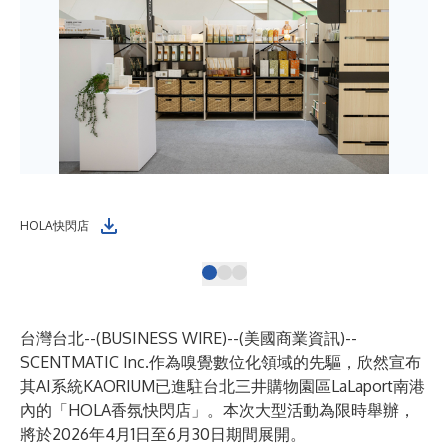
HOLA快閃店
KA
台灣台北--(
BUSINESS WIRE
)--
(美國商業資訊)--
SCENTMATIC Inc.作為嗅覺數位化領域的先驅，欣然宣布
其AI系統KAORIUM已進駐台北三井購物園區LaLaport南港
內的「HOLA香氛快閃店」。本次大型活動為限時舉辦，
將於2026年4月1日至6月30日期間展開。