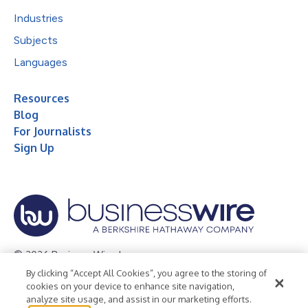
Industries
Subjects
Languages
Resources
Blog
For Journalists
Sign Up
© 2026 Business Wire, Inc.
By clicking “Accept All Cookies”, you agree to the storing of
Privacy Policy
Cookie Policy
Accessibility Statement
cookies on your device to enhance site navigation,
analyze site usage, and assist in our marketing efforts.
Terms of Use
Legal