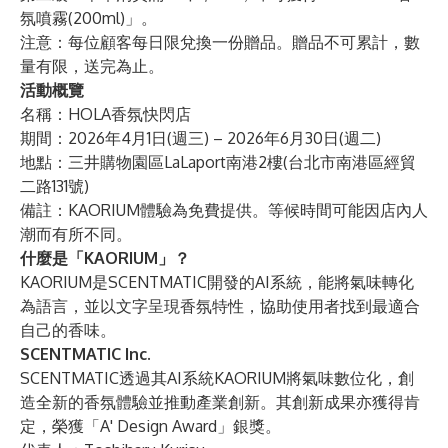
氛噴霧(200ml)」。
注意：每位顧客每日限兌換一份贈品。贈品不可累計，數
量有限，送完為止。
活動概覽
名稱：HOLA香氛快閃店
期間：2026年4月1日(週三) – 2026年6月30日(週二)
地點：三井購物園區LaLaport南港2樓(台北市南港區經貿
二路131號)
備註：KAORIUM體驗為免費提供。等候時間可能因店內人
潮而有所不同。
什麼是「KAORIUM」？
KAORIUM是SCENTMATIC開發的AI系統，能將氣味轉化
為語言，並以文字呈現香氛特性，協助使用者找到最適合
自己的香味。
SCENTMATIC Inc.
SCENTMATIC透過其AI系統KAORIUM將氣味數位化，創
造全新的香氛體驗並推動產業創新。其創新成果亦獲得肯
定，榮獲「A' Design Award」銀獎。