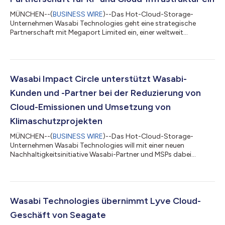
MÜNCHEN--(
BUSINESS WIRE
)--Das Hot-Cloud-Storage-
Unternehmen Wasabi Technologies geht eine strategische
Partnerschaft mit Megaport Limited ein, einer weltweit
führenden Plattform für automatisierte Infrastruktur. Wasabi
bildet die Cloud-Object-Storage-Ebene von Megaport
Storage. Gemeinsam arbeiten die Unternehmen daran, die
nächste Generation der Neocloud-Infrastruktur zu entwickeln.
Künstliche Intelligenz (KI) hat neue Anwendungsfälle und
Wasabi Impact Circle unterstützt Wasabi-
Technologien hervorgebracht, die eine spezialisierte Inf...
Kunden und -Partner bei der Reduzierung von
Cloud-Emissionen und Umsetzung von
Klimaschutzprojekten
MÜNCHEN--(
BUSINESS WIRE
)--Das Hot-Cloud-Storage-
Unternehmen Wasabi Technologies will mit einer neuen
Nachhaltigkeitsinitiative Wasabi-Partner und MSPs dabei
unterstützen, Cloud-Storage-bezogene CO₂-Emissionen zu
messen und zu reduzieren. Wasabi Impact Circle basiert auf
Zero Circle, einem Marktplatz für nachhaltige Finanzprodukte.
Mit Impact Circle können Wasabi-Partner und MSPs ihre Kunden
dabei unterstützen, ihren speicherbezogenen CO₂-Fußabdruck
Wasabi Technologies übernimmt Lyve Cloud-
zu verfolgen und CO₂ -Gutschriften aus ausgewä...
Geschäft von Seagate