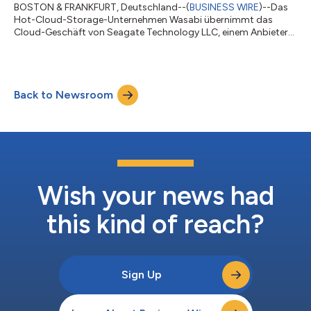
BOSTON & FRANKFURT, Deutschland--(
BUSINESS WIRE
)--Das
Hot-Cloud-Storage-Unternehmen Wasabi übernimmt das
Cloud-Geschäft von Seagate Technology LLC, einem Anbieter
von Massenspeicherlösungen. Im Rahmen der Vereinbarung
erhält Seagate eine Beteiligung an Wasabi und wird damit
Anteilseigner des Unternehmens. Weitere finanzielle Details
wurden nicht veröffentlicht. „Mit der Übernahme bauen wir
Back to Newsroom
unsere Position im Markt für Cloud Storage weiter aus“, sagt
David Friend, Mitgründer und CEO von Wasabi T...
Wish your news had
this kind of reach?
Sign Up