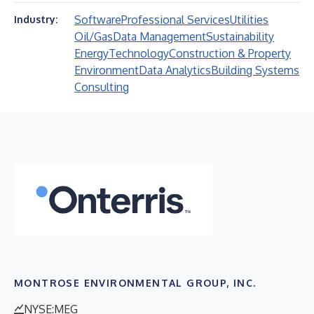
Software
Professional Services
Utilities
Industry:
Oil/Gas
Data Management
Sustainability
Energy
Technology
Construction & Property
Environment
Data Analytics
Building Systems
Consulting
MONTROSE ENVIRONMENTAL GROUP, INC.
NYSE:MEG