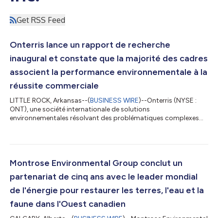
Get RSS Feed
Onterris lance un rapport de recherche
inaugural et constate que la majorité des cadres
associent la performance environnementale à la
réussite commerciale
LITTLE ROCK, Arkansas--(
BUSINESS WIRE
)--Onterris (NYSE :
ONT), une société internationale de solutions
environnementales résolvant des problématiques complexes
pour la planète et le progrès, annonce aujourd'hui le lancement
de son rapport d'étude inaugural, The Onterris Outlook :
pourquoi la performance environnementale est-elle critique
pour la performance commerciale ? Le rapport souligne un
changement continu dans la façon dont les entreprises
Montrose Environmental Group conclut un
intègrent la performance environnementale dans l...
partenariat de cinq ans avec le leader mondial
de l'énergie pour restaurer les terres, l'eau et la
faune dans l'Ouest canadien