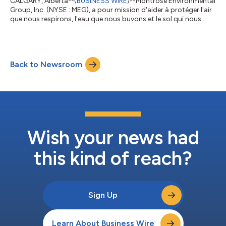
CALGARY, Alberta--(
BUSINESS WIRE
)--Montrose Environmental
Group, Inc. (NYSE : MEG), a pour mission d'aider à protéger l'air
que nous respirons, l'eau que nous buvons et le sol qui nous
nourrit pour améliorer la gérance de l'environnement tout en
soutenant le développement économique. La société annonce
aujourd’hui l’attribution d’un contrat d’une durée de cinq ans
avec l’une des plus grandes entreprises énergétiques au monde.
Back to Newsroom
Depuis plus de 20 ans, Montrose (anciennement par l'entremise
de Matr...
Wish your news had
this kind of reach?
Sign Up
Learn About Business Wire