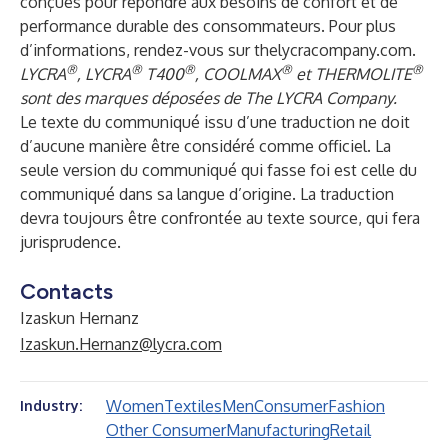
conçues pour répondre aux besoins de confort et de
performance durable des consommateurs. Pour plus
d’informations, rendez-vous sur
thelycracompany.com
.
®
®
®
®
®
LYCRA
, LYCRA
T400
, COOLMAX
et THERMOLITE
sont des marques déposées de The LYCRA Company.
Le texte du communiqué issu d’une traduction ne doit
d’aucune manière être considéré comme officiel. La
seule version du communiqué qui fasse foi est celle du
communiqué dans sa langue d’origine. La traduction
devra toujours être confrontée au texte source, qui fera
jurisprudence.
Contacts
Izaskun Hernanz
Izaskun.Hernanz@lycra.com
Women
Textiles
Men
Consumer
Fashion
Industry:
Other Consumer
Manufacturing
Retail