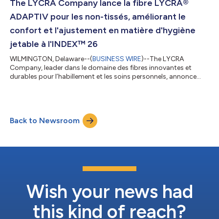
Suisse, du 19 au 22 mai. Depuis 2014, les deux entreprises
The LYCRA Company lance la fibre LYCRA®
collaborent au développement de soluti...
ADAPTIV pour les non-tissés, améliorant le
confort et l'ajustement en matière d'hygiène
jetable à l'INDEX™ 26
WILMINGTON, Delaware--(
BUSINESS WIRE
)--The LYCRA
Company, leader dans le domaine des fibres innovantes et
durables pour l’habillement et les soins personnels, annonce
aujourd’hui le lancement mondial officiel de la fibre LYCRA®
ADAPTIV pour les non-tissés à l'INDEX™ 26, à Genève, en Suisse,
du 19 au 22 mai. Cette fibre stretch révolutionnaire, déjà
reconnue par les plus grandes marques mondiales de
Back to Newsroom
vêtements, inaugure désormais une nouvelle ère de confort,
d'ajustement et de performance pour le...
Wish your news had
this kind of reach?