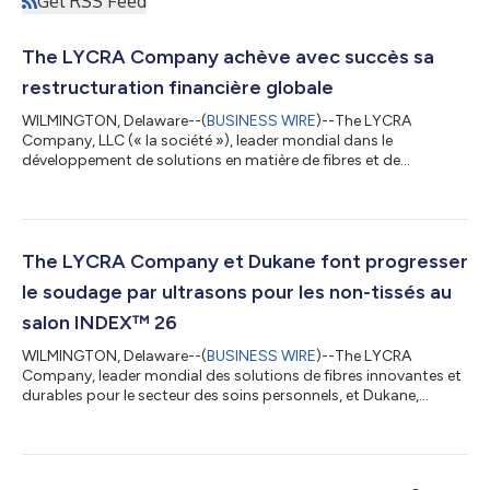
Get RSS Feed
The LYCRA Company achève avec succès sa
restructuration financière globale
WILMINGTON, Delaware--(
BUSINESS WIRE
)--The LYCRA
Company, LLC (« la société »), leader mondial dans le
développement de solutions en matière de fibres et de
technologies pour les secteurs de l’habillement et des soins
personnels, mènera à bien son processus de restructuration
financière globale et sortira de la protection du chapitre 11 le 20
mai 2026. The LYCRA Company a mis en place une structure de
capital durable qui lui permettra de poursuivre sa stratégie de
The LYCRA Company et Dukane font progresser
croissance grâce à des investi...
le soudage par ultrasons pour les non-tissés au
salon INDEX™ 26
WILMINGTON, Delaware--(
BUSINESS WIRE
)--The LYCRA
Company, leader mondial des solutions de fibres innovantes et
durables pour le secteur des soins personnels, et Dukane,
fabricant de technologies de soudage par ultrasons pour le
marché de l'hygiène et des non-tissés, présentent leurs
dernières avancées co-développées en matière de soudage par
ultrasons au salon INDEX™ 26, qui se tiendra à Genève, en