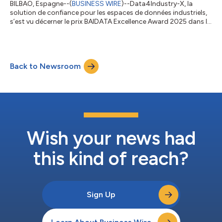
BILBAO, Espagne--(
BUSINESS WIRE
)--Data4Industry-X, la
solution de confiance pour les espaces de données industriels,
s’est vu décerner le prix BAIDATA Excellence Award 2025 dans la
catégorie “Déploiement de pilotes et cas d’usage innovants”,
décerné par BAIDATA, l’association espagnole pour le
développement de la souveraineté des données et de
l’économie de la donnée dans la péninsule ibérique. Cette
Back to Newsroom
distinction récompense l’accomplissement majeur réalisé par
Dawex, Schneider Electric, Valeo, C...
Wish your news had
this kind of reach?
Sign Up