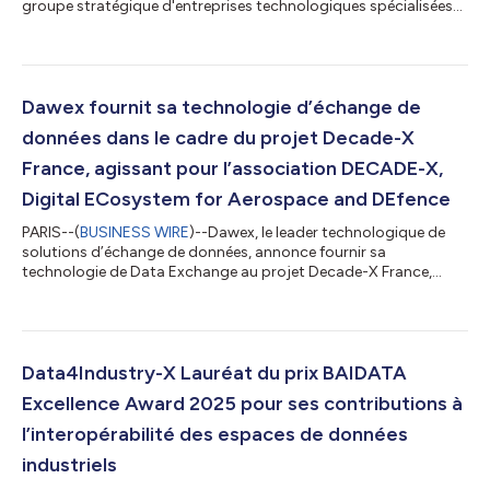
groupe stratégique d'entreprises technologiques spécialisées
dans les solutions de transformation numérique, ont signé un
accord de partenariat stratégique afin de promouvoir le
déploiement d'espaces de données sécurisés et souverains sur
le marché espagnol grâce à une gamme complète de produits
et de services. Cette collaboration réunit deux domaines
Dawex fournit sa technologie d’échange de
d'expertise solides et...
données dans le cadre du projet Decade-X
France, agissant pour l’association DECADE-X,
Digital ECosystem for Aerospace and DEfence
PARIS--(
BUSINESS WIRE
)--Dawex, le leader technologique de
solutions d’échange de données, annonce fournir sa
technologie de Data Exchange au projet Decade-X France,
agissant pour DECADE-X, Digital ECosystem for Aerospace
and DEfence, afin de créer un écosystème numérique sécurisé,
interopérable et souverain dédié à l'échange de données et à la
collaboration entre plus de 10 000 fabricants, équipementiers,
grandes organisations et PME des secteurs de l'aéronautique,
Data4Industry-X Lauréat du prix BAIDATA
de l'aérospatiale et de la dé...
Excellence Award 2025 pour ses contributions à
l’interopérabilité des espaces de données
industriels