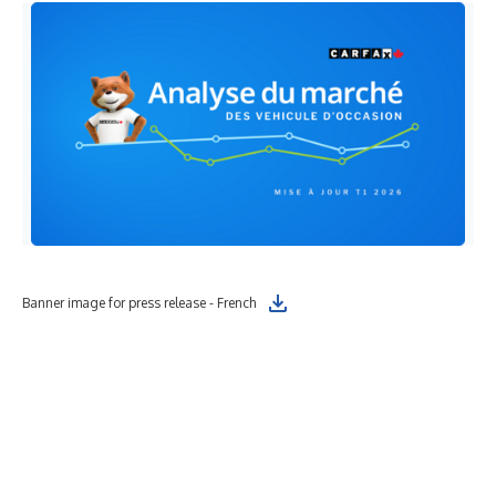
Pri
Banner image for press release - French
l’a
150