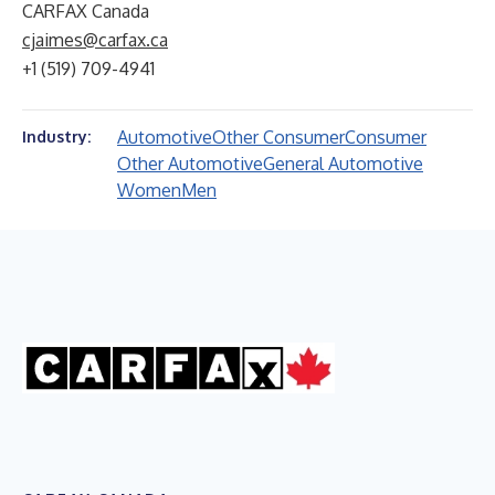
CARFAX Canada
cjaimes@carfax.ca
+1 (519) 709-4941
Automotive
Other Consumer
Consumer
Industry:
Other Automotive
General Automotive
Women
Men