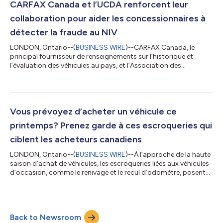
prépandémiques, les prix se sont globalement stabilisés depuis
CARFAX Canada et l’UCDA renforcent leur
le début de l’année et af...
collaboration pour aider les concessionnaires à
détecter la fraude au NIV
LONDON, Ontario--(
BUSINESS WIRE
)--CARFAX Canada, le
principal fournisseur de renseignements sur l’historique et
l’évaluation des véhicules au pays, et l’Association des
concessionnaires de véhicules d’occasion de l’Ontario (UCDA)
renforcent leur collaboration afin d’aider les concessionnaires à
mieux protéger leur entreprise et leur clientèle contre la fraude
au NIV. L’intégration de la Détection de NIV frauduleux de
CARFAX Canada au portail des concessionnaires membres de
Vous prévoyez d’acheter un véhicule ce
l’UCDA représente une...
printemps? Prenez garde à ces escroqueries qui
ciblent les acheteurs canadiens
LONDON, Ontario--(
BUSINESS WIRE
)--À l’approche de la haute
saison d’achat de véhicules, les escroqueries liées aux véhicules
d’occasion, comme le renivage et le recul d’odomètre, posent
un risque sérieux pour les Canadiens à l’échelle du pays. CARFAX
Canada analyse des milliards de données provenant de partout
en Amérique du Nord afin d’aider les Canadiens à prendre des
précautions supplémentaires avant d’acheter un véhicule
Back to Newsroom
d’occasion et, ainsi, leur éviter des surprises coûteuses. « Les