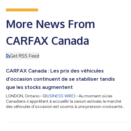
More News From
CARFAX Canada
Get RSS Feed
CARFAX Canada : Les prix des véhicules
d’occasion continuent de se stabiliser tandis
que les stocks augmentent
LONDON, Ontario--(
BUSINESS WIRE
)--Au moment où les
Canadiens s’apprêtent à accueillir la saison estivale, le marché
des véhicules d’occasion est soumis à une pression croissante
dans un contexte économique de plus en plus difficile, d’un
océan à l’autre. L’édition de juin du rapport Perspectives du
marché des véhicules d’occasion de CARFAX Canada révèle que,
même s’ils restent élevés par rapport aux niveaux