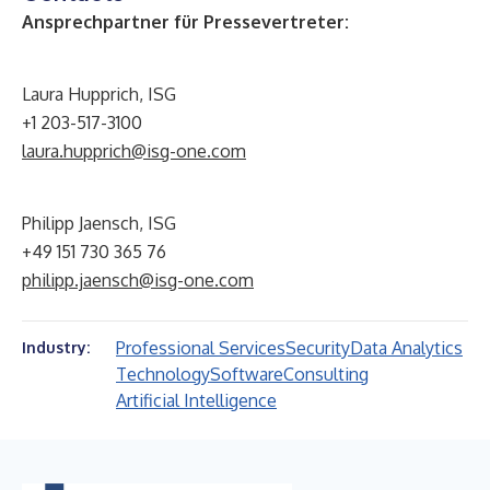
Ansprechpartner für Pressevertreter:
Laura Hupprich, ISG
+1 203-517-3100
laura.hupprich@isg-one.com
Philipp Jaensch, ISG
+49 151 730 365 76
philipp.jaensch@isg-one.com
Professional Services
Security
Data Analytics
Industry:
Technology
Software
Consulting
Artificial Intelligence