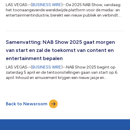
LAS VEGAS--(
BUSINESS WIRE
)--De 2025 NAB Show, vandaag
het toonaangevende wereldwijde platform voor de media- en
entertainmentindustrie, bereikt een nieuw publiek en verbindt
storytellers wereldwijd. Het aanbod van baanbrekende
technologische innovatie en de overtuigende inzichten
aangeboden aan de meest diverse professionals van over de
hele wereld hebben de rol van het belangrijkste zakelijke
evenement in het zich ontwikkelende landschap van
Samenvatting: NAB Show 2025 gaat morgen
contentcreatie, broadcasting en technologie nog verd...
van start en zal de toekomst van content en
entertainment bepalen
LAS VEGAS--(
BUSINESS WIRE
)--NAB Show 2025 begint op
zaterdag 5 april en de tentoonstellingen gaan van start op 6
april. Inhoud en amusement krijgen een nieuw jasje en
herdefiniëren de storytelling van de toekomst. De beursvloer
stalt een aanbod uit die varieert van AI-gedreven tools tot
creatieve economie, sport, cloudvirtualisatie en streaming/OTT.
Het conferentieprogramma legt de nadruk op technologieën
Back to Newsroom
die innovatie in verschillende sectoren stimuleren. De NAB Show
2025, 's werelds grootste...