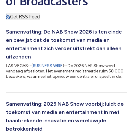
of Broadcasters
Get RSS Feed
Samenvatting: De NAB Show 2026 is ten einde
en bewijst dat de toekomst van media en
entertainment zich verder uitstrekt dan alleen
uitzenden
LAS VEGAS--(
BUSINESS WIRE
)--De 2026 NAB Show werd
vandaag afgesloten. Het evenement registreerde ruim 58.000
bezoekers, waarmee het opnieuw een centrale rol speelt in de
wereldwijde ontwikkeling van de media- en
entertainmentindustrie. Gedreven door een groeiende
gemeenschap van makers, mediateams van grote bedrijven en
kopstukken uit de sportmedia, heeft de beurs nieuwe
doelgroepen aangetrokken en nieuwe samenwerkingen op gang
Samenvatting: 2025 NAB Show voorbij: luidt de
gebracht. De NAB Show 2026 gaf niet alleen een update van de
toekomst van media en entertainment in met
sector...
baanbrekende innovatie en wereldwijde
betrokkenheid