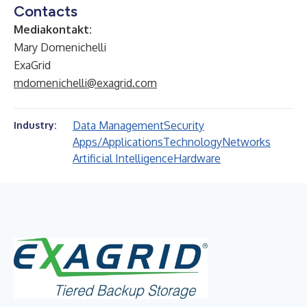
Contacts
Mediakontakt:
Mary Domenichelli
ExaGrid
mdomenichelli@exagrid.com
Data Management
Security
Industry:
Apps/Applications
Technology
Networks
Artificial Intelligence
Hardware