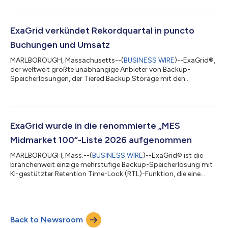
Aufbewahrungsfristsperre für die Wiederherstellung nach
Ransomware-Angriffen bereitstellt, gab heute die
Veröffentlichung der ExaGrid-Softwareversion 8.1 bekannt. Die
neueste Version umfasst: Unterstützung für Cohesity
ExaGrid verkündet Rekordquartal in puncto
DataProtect Verwendet das S3-Protokoll. Unterstützt Cohesity
Buchungen und Umsatz
Cloud Ar...
MARLBOROUGH, Massachusetts--(
BUSINESS WIRE
)--ExaGrid®,
der weltweit größte unabhängige Anbieter von Backup-
Speicherlösungen, der Tiered Backup Storage mit den
umfassendsten Sicherheitsfunktionen und einer KI-gestützten
Retention Time-Lock-Funktion für die Wiederherstellung nach
Ransomware-Angriffen bereitstellt, meldete heute ein
Rekordquartal im Hinblick auf Buchungen und Umsatz. Im
zweiten Quartal, das am 30. Juni 2026 endete, wurde ein
ExaGrid wurde in die renommierte „MES
zweistelliges Umsatzwachstum gegenüber dem
Midmarket 100“-Liste 2026 aufgenommen
Vorjahresquar...
MARLBOROUGH, Mass.--(
BUSINESS WIRE
)--ExaGrid® ist die
branchenweit einzige mehrstufige Backup-Speicherlösung mit
KI-gestützter Retention Time-Lock (RTL)-Funktion, die eine
nicht mit dem Netzwerk verbundene Speicherebene (wodurch
eine mehrstufige physische Isolierung entsteht), verzögerte
Löschvorgänge und Unveränderlichkeit für die
Wiederherstellung nach Ransomware-Angriffen umfasst. Das
Back to Newsroom
Unternehmen gab heute bekannt, dass MES Computing, eine