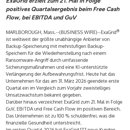
ExaGrid erzielt zum 21. Mal in Folge
positives Quartalsergebnis beim Free Cash
Flow, bei EBITDA und GuV
®
MARLBOROUGH, Mass.--(
BUSINESS WIRE
)--
ExaGrid
ist weltweit der größte unabhängige Anbieter von
Backup-Speicherung mit mehrstufigen Backup-
Speichern für die Wiederherstellung nach einem
Ransomware-Angriff durch umfassende
Sicherungsmaßnahmen und eine KI-unterstützte
Verlängerung der Aufbewahrungsfrist. Heute hat das
Unternehmen für das am 31. März 2026 geendete erste
Quartal ein im Vergleich zum Vorjahr zweistelliges
Umsatzwachstum bekannt gegeben.
Darüber hinaus verzeichnet ExaGrid zum 21. Mal in Folge
GuV, EBITDA und Free Cash Flow im positiven Bereich.
Das Unternehmen ist zu 100 % schuldenfrei, was die
finanzielle Gesundheit unterstreicht.
Im ersten Quartal 2026 hat ExaGrid 177 neue Kunden