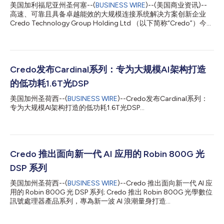
美国加利福尼亚州圣何塞--(
BUSINESS WIRE
)--(美国商业资讯)--
高速、可靠且具备卓越能效的大规模连接系统解决方案创新企业
Credo Technology Group Holding Ltd （以下简称“Credo”）今日
宣布，已完成对 DustPhotonics 的收购。DustPhotonics 拥有业
界领先的硅光子光子集成电路（SiPho PIC）光连接技术，此次收
购进一步丰富了 Credo 的光互连产品组合，覆盖 800G、1.6T 及
3.2T 近封装光学（NPO）和共封装光学（CPO）解决方案。借助
该技术，Credo 现已形成涵盖 SerDes、高速数字信号处理
Credo发布Cardinal系列：专为大规模AI架构打造
（DSP）、硅光子以及系统集成在内的垂直整合连接技术平台，可
的低功耗1.6T光DSP
为横向扩展（scale-out）与纵向扩展（scale-up）网络提供全面
支持，满足 AI 基础设施建设过程中从电互连到光互连的全栈连接
美国加州圣荷西--(
BUSINESS WIRE
)--Credo发布Cardinal系列：
需求。 随着 DustPhotonics 的加入，公司预计，整合后的
专为大规模AI架构打造的低功耗1.6T光DSP...
ZeroFlap 光收发器、光 DSP 及硅光子产品组合将于 2027 财年成
为推动业务增长的重要动力。这一前景反映出客户需求持续强
劲，...
Credo 推出面向新一代 AI 应用的 Robin 800G 光
DSP 系列
美国加州圣荷西--(
BUSINESS WIRE
)--Credo 推出面向新一代 AI 应
用的 Robin 800G 光 DSP 系列; Credo 推出 Robin 800G 光學數位
訊號處理器產品系列，專為新一波 AI 浪潮量身打造...