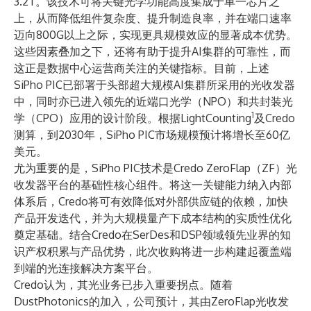
3.2T。该技术可将关键光学功能高度集成于单一芯片之
上，从而降低组件复杂度、提升制造良率，并在端口速率
迈向800G以上之际，实现更具规模效应的显著成本优势。
这些因素叠加之下，还将有助于提升AI集群的可靠性，而
这正是数据中心运营商关注的关键指标。目前，上述
SiPho PIC已部署于头部超大规模AI集群所采用的光收发器
中，同时亦已进入领先的近端口光学（NPO）和共封装光
1
学（CPO）应用的设计阶段。根据LightCounting
及Credo
测算，到2030年，SiPho PIC市场规模预计将增长至60亿
美元。
尤为重要的是，SiPho PIC技术是Credo ZeroFlap（ZF）光
收发器平台的基础性核心组件。将这一关键能力纳入内部
体系后，Credo将可有效降低对外部供应链的依赖，加快
产品开发迭代，并为大规模量产下成本结构的实质性优化
奠定基础。结合Credo在SerDes和DSP领域领先业界的知
识产权积累与产品优势，此次收购将进一步构建起覆盖端
到端的光连接解决方案平台。
Credo认为，其光业务已步入重要拐点。随着
DustPhotonics的加入，公司预计，其由ZeroFlap光收发