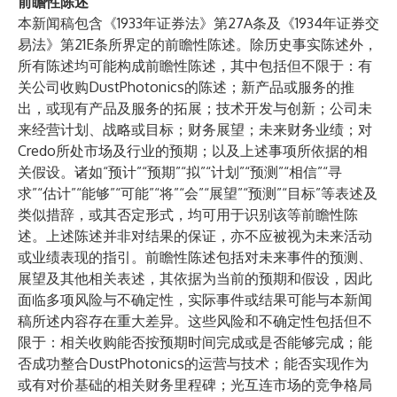
前瞻性陈述
本新闻稿包含《1933年证券法》第27A条及《1934年证券交
易法》第21E条所界定的前瞻性陈述。除历史事实陈述外，
所有陈述均可能构成前瞻性陈述，其中包括但不限于：有
关公司收购DustPhotonics的陈述；新产品或服务的推
出，或现有产品及服务的拓展；技术开发与创新；公司未
来经营计划、战略或目标；财务展望；未来财务业绩；对
Credo所处市场及行业的预期；以及上述事项所依据的相
关假设。诸如“预计”“预期”“拟”“计划”“预测”“相信”“寻
求”“估计”“能够”“可能”“将”“会”“展望”“预测”“目标”等表述及
类似措辞，或其否定形式，均可用于识别该等前瞻性陈
述。上述陈述并非对结果的保证，亦不应被视为未来活动
或业绩表现的指引。前瞻性陈述包括对未来事件的预测、
展望及其他相关表述，其依据为当前的预期和假设，因此
面临多项风险与不确定性，实际事件或结果可能与本新闻
稿所述内容存在重大差异。这些风险和不确定性包括但不
限于：相关收购能否按预期时间完成或是否能够完成；能
否成功整合DustPhotonics的运营与技术；能否实现作为
或有对价基础的相关财务里程碑；光互连市场的竞争格局