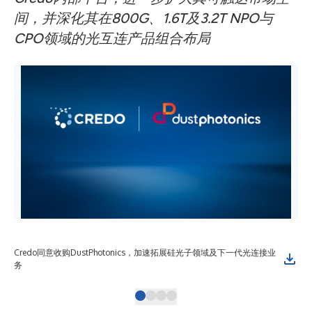
间，并深化其在800G、1.6T及3.2T NPO与
CPO领域的光互连产品组合布局
Credo同意收购DustPhotonics，加速拓展硅光子领域及下一代光连接业
Cr
务