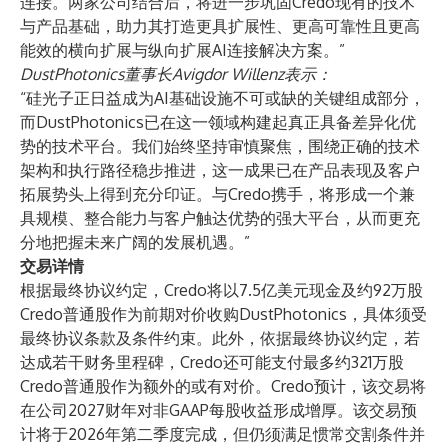
连接。两家公司结合后，将进一步巩固Credo现有的技术
与产品基础，助力其打造更具扩展性、更高可靠性且更高
能效的横向扩展与纵向扩展AI连接解决方案。”
DustPhotonics董事长Avigdor Willenz表示：
“硅光子正日益成为AI基础设施不可或缺的关键组成部分，
而DustPhotonics已在这一领域构建起真正具备差异化优
势的技术平台。我们始终坚持审慎聚焦，围绕正确的技术
架构和执行路径稳步推进，这一成果已在产品表现及客户
拓展势头上得到充分印证。与Credo携手，将形成一个兼
具规模、整合能力与客户触达优势的强大平台，从而更充
分地把握未来广阔的发展机遇。”
交易详情
根据最终协议约定，Credo将以7.5亿美元现金及约92万股
Credo普通股作为前期对价收购DustPhotonics，具体须受
最终协议条款及条件约束。此外，依据最终协议约定，若
达成若干财务里程碑，Credo还可能支付最多约321万股
Credo普通股作为额外的或有对价。Credo预计，该交易将
在公司2027财年对非GAAP每股收益形成增厚。该交易预
计将于2026年第二季度完成，但仍须满足惯常交割条件并