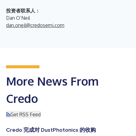
投资者联系人：
Dan O’Neil
dan.oneil@credosemi.com
More News From
Credo
Get RSS Feed
Credo 完成对 DustPhotonics 的收购