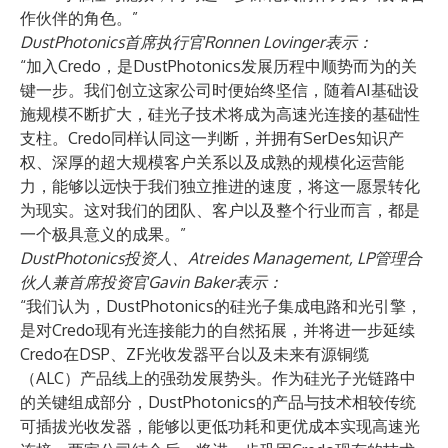
作伙伴的角色。”
DustPhotonics首席执行官Ronnen Lovinger表示：
“加入Credo，是DustPhotonics发展历程中顺势而为的关
键一步。我们创立这家公司时便始终坚信，随着AI基础设
施规模不断扩大，硅光子技术将成为高速光连接的基础性
支柱。Credo同样认同这一判断，并拥有SerDes知识产
权、深厚的超大规模客户关系以及成熟的规模化运营能
力，能够以远快于我们独立推进的速度，将这一愿景转化
为现实。这对我们的团队、客户以及整个行业而言，都是
一个极具意义的成果。”
DustPhotonics投资人、Atreides Management, LP管理合
伙人兼首席投资官Gavin Baker表示：
“我们认为，DustPhotonics的硅光子集成电路和光引擎，
是对Credo现有光连接能力的自然拓展，并将进一步延续
Credo在DSP、ZF光收发器平台以及未来有源铜缆
（ALC）产品线上的强劲发展势头。作为硅光子光链路中
的关键组成部分，DustPhotonics的产品与技术相较传统
可插拔光收发器，能够以更低功耗和更优成本实现高速光