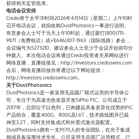
获得相关监管批准。
电话会议安排
Credo将于太平洋时间2026年4月14日（星期二）上午10时
召开电话会议，就拟收购DustPhotonics一事进行说明。
有意参会人士可于当天上午10时起，通过拨打(800)715-
9871（免费电话）或+1(646)307-1963（国际线路）参会，
会议编号为5273210。建议参会人士至少于会议开始前10分
钟拨入。本次电话会议将通过Credo投资者关系网站进行
网络直播，直播链接见：
http://investors.credosemi.com
会后，网络直播回放亦将通过以下网站提供：
http://investors.credosemi.com
。
关于DustPhotonics
DustPhotonics是一家采用无晶圆厂模式运营的半导体公
司，专注于为高速光收发器开发SiPho PIC。公司成立于
2017年，总部位于以色列，已构建起具备差异化优势的PIC
产品组合，覆盖400G、800G及1.6T，技术路线图并已延
伸至3.2T，同时支持集成式和外置式激光器配置。
DustPhotonics拥有一支约70人的专业团队，在光子集成
领域具备深厚技术专长。公司采用无晶圆厂运营模式，已