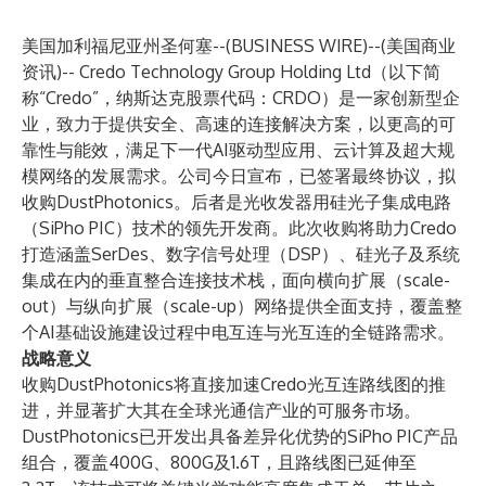
美国加利福尼亚州圣何塞--(
BUSINESS WIRE
)--
(美国商业
资讯)--
Credo Technology Group Holding Ltd
（以下简
称“Credo”，纳斯达克股票代码：CRDO）是一家创新型企
业，致力于提供安全、高速的连接解决方案，以更高的可
靠性与能效，满足下一代AI驱动型应用、云计算及超大规
模网络的发展需求。公司今日宣布，已签署最终协议，拟
收购DustPhotonics。后者是光收发器用硅光子集成电路
（SiPho PIC）技术的领先开发商。此次收购将助力Credo
打造涵盖SerDes、数字信号处理（DSP）、硅光子及系统
集成在内的垂直整合连接技术栈，面向横向扩展（scale-
out）与纵向扩展（scale-up）网络提供全面支持，覆盖整
个AI基础设施建设过程中电互连与光互连的全链路需求。
战略意义
收购DustPhotonics将直接加速Credo光互连路线图的推
进，并显著扩大其在全球光通信产业的可服务市场。
DustPhotonics已开发出具备差异化优势的SiPho PIC产品
组合，覆盖400G、800G及1.6T，且路线图已延伸至