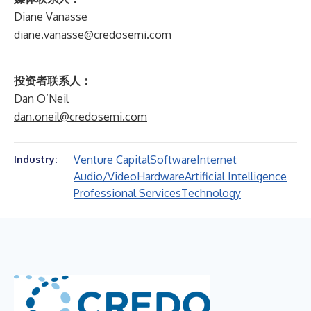
Diane Vanasse
diane.vanasse@credosemi.com
投资者联系人：
Dan O’Neil
dan.oneil@credosemi.com
Venture Capital
Software
Internet
Industry:
Audio/Video
Hardware
Artificial Intelligence
Professional Services
Technology