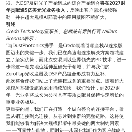
器、光DSP及硅光子产品组成的综合产品组合
将在2027财
年贡献逾5亿美元光业务收入
，反映出客户需求持续强
劲，并在超大规模AI部署中的应用版图不断扩大。
引述
Credo Technology董事长、总裁兼首席执行官William
Brennan表示：
“与DustPhotonics携手，是Credo朝着引领全栈AI连接版
图迈出的关键一步。我们已在高速电连接解决方案领域建
立了坚实优势，而此次交易则以业界领先的PIC技术，进一
步将这一领先地位延伸至硅光子领域，并与我们的
ZeroFlap光收发器及DSP产品组合形成有力互补。
此次整合使我们站上了光连接业务的重要拐点。随着超大
规模AI基础设施的采用持续加快，我们预计，到2027财
年，光业务将成长为公司具有实质贡献且保持快速增长的
重要业务板块。
更重要的是，我们正在打造一个纵向整合的连接平台，覆
盖从铜连接到光连接、从芯片到集群的完整链路。这将使
我们能够着力解决大规模部署中最关键的两大制约因素
——可靠性与能效，同时进一步深化我们作为客户战略合