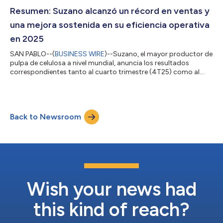
del Informe Anual, que incluyen los estados financieros
auditados, a través del correo electrónico ri@suzano.com.br. El
Resumen: Suzano alcanzó un récord en ventas y
documento también está...
una mejora sostenida en su eficiencia operativa
en 2025
SAN PABLO--(
BUSINESS WIRE
)--Suzano, el mayor productor de
pulpa de celulosa a nivel mundial, anuncia los resultados
correspondientes tanto al cuarto trimestre (4T25) como al
conjunto del ejercicio 2025, con volúmenes anuales de ventas y
facturación neta récord. La compañía también informó de una
mejora en los costes de producción de pulpa de celulosa, lo
que pone de manifiesto sus iniciativas para alcanzar una mayor
Back to Newsroom
eficiencia operativa. Las ventas de pulpa de celulosa y papel
alcanzaron los 14...
Wish your news had
this kind of reach?