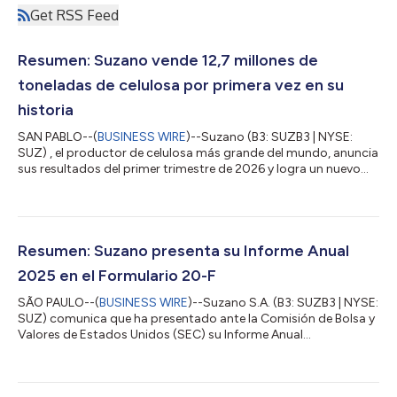
Get RSS Feed
Resumen: Suzano vende 12,7 millones de
toneladas de celulosa por primera vez en su
historia
SAN PABLO--(
BUSINESS WIRE
)--Suzano (B3: SUZB3 | NYSE:
SUZ) , el productor de celulosa más grande del mundo, anuncia
sus resultados del primer trimestre de 2026 y logra un nuevo
récord histórico de venta de celulosa. En el período de 12 meses
que va de marzo de 2025 a marzo de 2026, la empresa vendió
12,7 millones de toneladas de celulosa, el volumen más alto
registrado en su historia. Durante el mismo período, Suzano
además vendió 1,7 millones de toneladas de papel en los
Resumen: Suzano presenta su Informe Anual
segmentos de embalaje,...
2025 en el Formulario 20-F
SÃO PAULO--(
BUSINESS WIRE
)--Suzano S.A. (B3: SUZB3 | NYSE:
SUZ) comunica que ha presentado ante la Comisión de Bolsa y
Valores de Estados Unidos (SEC) su Informe Anual
correspondiente a 2025 en el Formulario 20-F, con fecha 24 de
marzo de 2026. Las personas accionistas y titulares de valores
de la empresa pueden solicitar, sin coste, ejemplares impresos