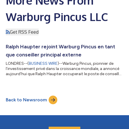
More News From
Warburg Pincus LLC
Get RSS Feed
Ralph Haupter rejoint Warburg Pincus en tant
que conseiller principal externe
LONDRES--(
BUSINESS WIRE
)--Warburg Pincus, pionnier de
l’investissement privé dans la croissance mondiale, a annoncé
aujourd’hui que Ralph Haupter occuperait le poste de conseiller
senior externe au sein de son équipe européenne dédiée aux
technologies. M. Haupter, vice-président exécutif et directeur
des recettes pour les petites et moyennes entreprises et les
canaux de distribution (SME&C) chez Microsoft, s’engagera à
Back to Newsroom
titre personnel pour aider la société à identifier et à évaluer de
nouve...