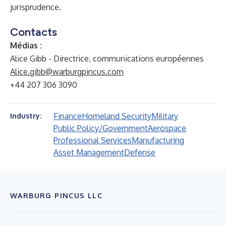
jurisprudence.
Contacts
Médias :
Alice Gibb - Directrice, communications européennes
Alice.gibb@warburgpincus.com
+44 207 306 3090
Finance
Homeland Security
Military
Industry:
Public Policy/Government
Aerospace
Professional Services
Manufacturing
Asset Management
Defense
WARBURG PINCUS LLC