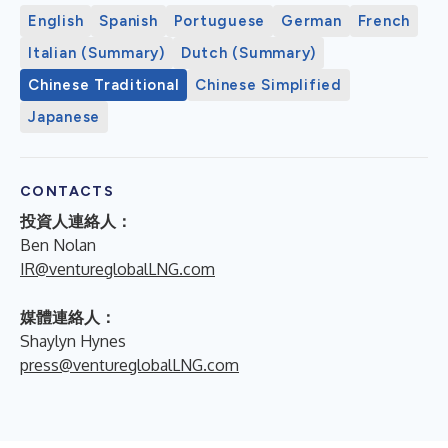
English
Spanish
Portuguese
German
French
Italian (Summary)
Dutch (Summary)
Chinese Traditional
Chinese Simplified
Japanese
CONTACTS
投資人連絡人：
Ben Nolan
IR@ventureglobalLNG.com
媒體連絡人：
Shaylyn Hynes
press@ventureglobalLNG.com