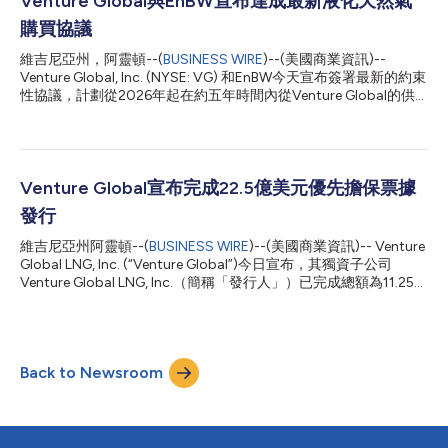
Venture Global與EnBW宣布達成最新液化天然氣
或其關聯方此前因收購九艘液化天然氣運輸船而支付的款項、為某
購買協議
些準備金帳戶注資，以及支付交易費用和開支。 關於Venture
Global Venture Global是美國低成本液化天然氣(LNG)的生產商和
維吉尼亞州，阿靈頓--(
BUSINESS WIRE
)--(美國商業資訊)--
出口商，其在產、在建及開發中的產能超過1億公噸/年。2022
Venture Global, Inc. (NYSE: VG) 和EnBW今天宣布簽署最新的約束
年，Venture Global從其第一個工廠開始生產LNG，目前已成為美
性協議，計劃從2026年起在約五年時間內從Venture Global的供
國最大的LNG出口商之一...
應組合中採購約每年82萬噸 (MTPA) 的美國液化天然氣 (LNG)。這
些新協議補充Venture Global與EnBW之間既有的長期銷售及購買
協議 (SPA)——內容為每年200萬噸、為期20年。 「Venture
Global身為德國一流液化天然氣供應商，很高興能夠深化與EnBW
的合作關係，並藉由穩定供應液化天然氣來保障這個地區的能源安
Venture Global宣布完成22.5億美元優先擔保票據
全。」Venture Global執行長Mike Sabel表示，「這些最新中期協
發行
議以我們與EnBW穩固且長期的合作關係為基礎，也證明我們有決
心滿足客戶不斷變化的能源需求。我們動能十足的行銷平台為我們
維吉尼亞州阿靈頓--(
BUSINESS WIRE
)--(美國商業資訊)-- Venture
帶來獨特優勢，能夠提供短期、中期及長期的供應解決方案。」
Global LNG, Inc. (“Venture Global”)今日宣布，其獨資子公司
關於Venture Global Venture Global是美國低成本液化天然氣
Venture Global LNG, Inc.（簡稱「發行人」）已完成總額為11.25億
(LNG)的生產商和出口商，其在產、在建及開發中的產能超過1億
美元的2034年到期、票面利率為6.375%的優先擔保票據（簡稱
公...
「2034年票據」）和總額為11.25億美元的2036年到期、票面利
率為6.625%的優先擔保票據（簡稱「2036年票據」，與2034年
票據合稱「票據」）的發行。發行人將此次發行所得款項用於贖回
Back to Newsroom
其所有未償還的2028年到期、票面利率為8.125%的優先擔保票據
（簡稱「現有2028年票據」），並使用自有現金支付了贖回溢價
以及與此次發行和贖回相關的費用和開支。 2034年到期票據將於
2034年12月15日到期，2036年到期票據將於2036年6月15日到
期。票據按面值發行。票據在初期不會由發行人的任何子公司提供