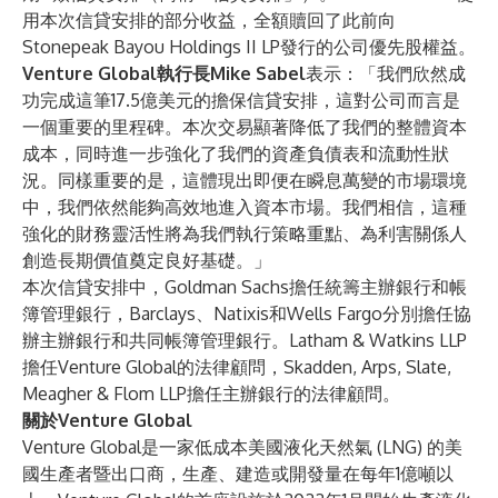
用本次信貸安排的部分收益，全額贖回了此前向
Stonepeak Bayou Holdings II LP發行的公司優先股權益。
Venture Global執行長Mike Sabel
表示：「我們欣然成
功完成這筆17.5億美元的擔保信貸安排，這對公司而言是
一個重要的里程碑。本次交易顯著降低了我們的整體資本
成本，同時進一步強化了我們的資產負債表和流動性狀
況。同樣重要的是，這體現出即便在瞬息萬變的市場環境
中，我們依然能夠高效地進入資本市場。我們相信，這種
強化的財務靈活性將為我們執行策略重點、為利害關係人
創造長期價值奠定良好基礎。」
本次信貸安排中，Goldman Sachs擔任統籌主辦銀行和帳
簿管理銀行，Barclays、Natixis和Wells Fargo分別擔任協
辦主辦銀行和共同帳簿管理銀行。Latham & Watkins LLP
擔任Venture Global的法律顧問，Skadden, Arps, Slate,
Meagher & Flom LLP擔任主辦銀行的法律顧問。
關於Venture Global
Venture Global是一家低成本美國液化天然氣 (LNG) 的美
國生產者暨出口商，生產、建造或開發量在每年1億噸以