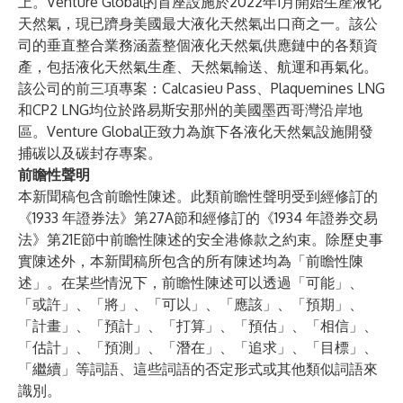
上。Venture Global的首座設施於2022年1月開始生產液化
天然氣，現已躋身美國最大液化天然氣出口商之一。該公
司的垂直整合業務涵蓋整個液化天然氣供應鏈中的各類資
產，包括液化天然氣生產、天然氣輸送、航運和再氣化。
該公司的前三項專案：Calcasieu Pass、Plaquemines LNG
和CP2 LNG均位於路易斯安那州的美國墨西哥灣沿岸地
區。Venture Global正致力為旗下各液化天然氣設施開發
捕碳以及碳封存專案。
前瞻性聲明
本新聞稿包含前瞻性陳述。此類前瞻性聲明受到經修訂的
《1933 年證券法》第27A節和經修訂的《1934 年證券交易
法》第21E節中前瞻性陳述的安全港條款之約束。除歷史事
實陳述外，本新聞稿所包含的所有陳述均為「前瞻性陳
述」。在某些情況下，前瞻性陳述可以透過「可能」、
「或許」、「將」、「可以」、「應該」、「預期」、
「計畫」、「預計」、「打算」、「預估」、「相信」、
「估計」、「預測」、「潛在」、「追求」、「目標」、
「繼續」等詞語、這些詞語的否定形式或其他類似詞語來
識別。