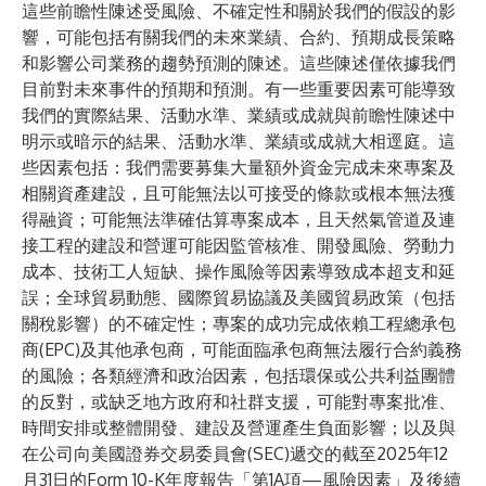
這些前瞻性陳述受風險、不確定性和關於我們的假設的影
響，可能包括有關我們的未來業績、合約、預期成長策略
和影響公司業務的趨勢預測的陳述。這些陳述僅依據我們
目前對未來事件的預期和預測。有一些重要因素可能導致
我們的實際結果、活動水準、業績或成就與前瞻性陳述中
明示或暗示的結果、活動水準、業績或成就大相逕庭。這
些因素包括：我們需要募集大量額外資金完成未來專案及
相關資產建設，且可能無法以可接受的條款或根本無法獲
得融資；可能無法準確估算專案成本，且天然氣管道及連
接工程的建設和營運可能因監管核准、開發風險、勞動力
成本、技術工人短缺、操作風險等因素導致成本超支和延
誤；全球貿易動態、國際貿易協議及美國貿易政策（包括
關稅影響）的不確定性；專案的成功完成依賴工程總承包
商(EPC)及其他承包商，可能面臨承包商無法履行合約義務
的風險；各類經濟和政治因素，包括環保或公共利益團體
的反對，或缺乏地方政府和社群支援，可能對專案批准、
時間安排或整體開發、建設及營運產生負面影響；以及與
在公司向美國證券交易委員會(SEC)遞交的截至2025年12
月31日的Form 10-K年度報告「第1A項—風險因素」及後續