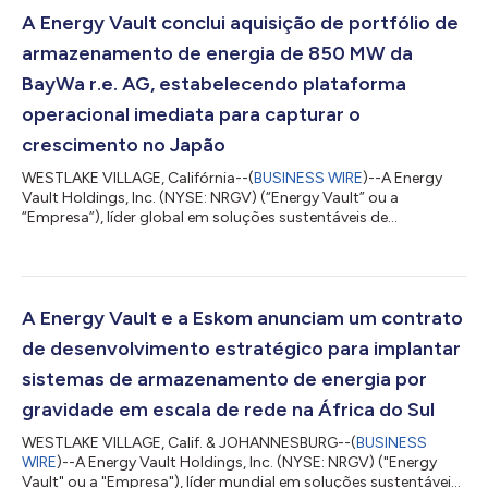
A Energy Vault conclui aquisição de portfólio de
armazenamento de energia de 850 MW da
BayWa r.e. AG, estabelecendo plataforma
operacional imediata para capturar o
crescimento no Japão
WESTLAKE VILLAGE, Califórnia--(
BUSINESS WIRE
)--A Energy
Vault Holdings, Inc. (NYSE: NRGV) (“Energy Vault” ou a
“Empresa”), líder global em soluções sustentáveis de
armazenamento de energia em escala de rede e infraestrutura
de computação de IA, anunciou hoje a conclusão bem-
sucedida da aquisição, previamente anunciada, de um
portfólio de desenvolvimento de Sistemas de Armazenamento
de Energia em Baterias (“BESS”) de 850 MW no Japão da BayWa
A Energy Vault e a Eskom anunciam um contrato
r.e. AG, uma das principais desenvolvedoras globais de...
de desenvolvimento estratégico para implantar
sistemas de armazenamento de energia por
gravidade em escala de rede na África do Sul
WESTLAKE VILLAGE, Calif. & JOHANNESBURG--(
BUSINESS
WIRE
)--A Energy Vault Holdings, Inc. (NYSE: NRGV) ("Energy
Vault" ou a "Empresa"), líder mundial em soluções sustentáveis