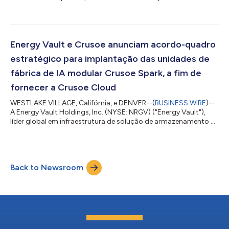
de armazenamento de energia em escala de rede e
infraestrutura de computação de IA, anunciou hoje um
contrato de desenvolvimento estratégico com a Eskom
Holdings SOC Limited ("Eskom"), a concessionária estatal de
eletricidade da África do Sul, para implantar um sistema de
Energy Vault e Crusoe anunciam acordo-quadro
armazenamento de energia por gravidade (GESS) de long...
estratégico para implantação das unidades de
fábrica de IA modular Crusoe Spark, a fim de
fornecer a Crusoe Cloud
WESTLAKE VILLAGE, Califórnia, e DENVER--(
BUSINESS WIRE
)--
A Energy Vault Holdings, Inc. (NYSE: NRGV) ("Energy Vault"),
líder global em infraestrutura de solução de armazenamento de
energia em escala de rede, e a Crusoe, primeira provedora de
infraestrutura de IA integrada verticalmente da indústria,
anunciaram hoje um acordo-quadro estratégico para a
implementação faseada das centrais de dados modulares
Back to Newsroom
Crusoe Spark no centro tecnológico da Energy Vault em
Snyder, Texas. O programa inicial é esc...