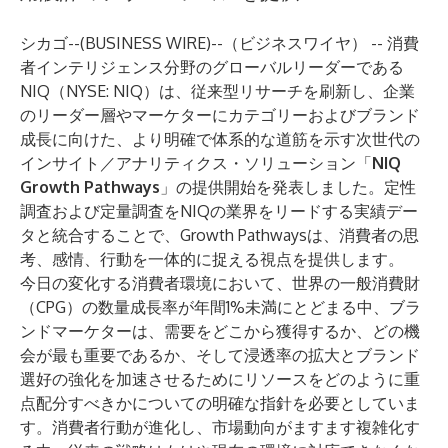
シカゴ--(
BUSINESS WIRE
)--
（ビジネスワイヤ） -- 消費
者インテリジェンス分野のグローバルリーダーである
NIQ（NYSE: NIQ）は、従来型リサーチを刷新し、企業
のリーダー層やマーケターにカテゴリーおよびブランド
成長に向けた、より明確で体系的な道筋を示す次世代の
インサイト／アナリティクス・ソリューション「
NIQ
Growth Pathways
」の提供開始を発表しました。定性
調査および定量調査をNIQの業界をリードする実績デー
タと統合することで、Growth Pathwaysは、消費者の思
考、感情、行動を一体的に捉える視点を提供します。
今日の変化する消費者環境において、世界の一般消費財
（CPG）の数量成長率が年間1%未満にとどまる中、ブラ
ンドマーケターは、需要をどこから獲得するか、どの機
会が最も重要であるか、そして浸透率の拡大とブランド
選好の強化を加速させるためにリソースをどのように重
点配分すべきかについての明確な指針を必要としていま
す。消費者行動が進化し、市場動向がますます複雑化す