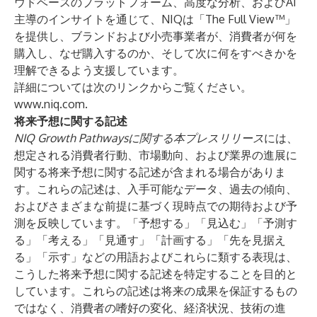
ウドベースのプラットフォーム、高度な分析、およびAI
主導のインサイトを通じて、NIQは「The Full View™」
を提供し、ブランドおよび小売事業者が、消費者が何を
購入し、なぜ購入するのか、そして次に何をすべきかを
理解できるよう支援しています。
詳細については次のリンクからご覧ください。
www.niq.com
.
将来予想に関する記述
NIQ Growth Pathwaysに関する本プレスリリース
には、
想定される消費者行動、市場動向、および業界の進展に
関する将来予想に関する記述が含まれる場合がありま
す。これらの記述は、入手可能なデータ、過去の傾向、
およびさまざまな前提に基づく現時点での期待および予
測を反映しています。「予想する」「見込む」「予測す
る」「考える」「見通す」「計画する」「先を見据え
る」「示す」などの用語およびこれらに類する表現は、
こうした将来予想に関する記述を特定することを目的と
しています。これらの記述は将来の成果を保証するもの
ではなく、消費者の嗜好の変化、経済状況、技術の進