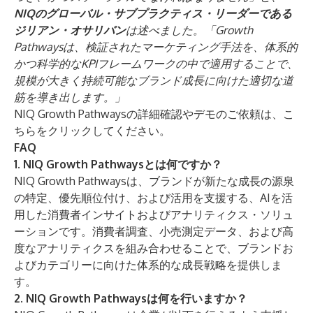
NIQのグローバル・サブプラクティス・リーダーである
ジリアン・オサリバン
は述べました。「Growth
Pathwaysは、検証されたマーケティング手法を、体系的
かつ科学的なKPIフレームワークの中で適用することで、
規模が大きく持続可能なブランド成長に向けた適切な道
筋を導き出します。」
NIQ Growth Pathwaysの詳細確認やデモのご依頼は、
こ
ちらをクリック
してください。
FAQ
1. NIQ Growth Pathwaysとは何ですか？
NIQ Growth Pathwaysは、ブランドが新たな成長の源泉
の特定、優先順位付け、および活用を支援する、AIを活
用した消費者インサイトおよびアナリティクス・ソリュ
ーションです。消費者調査、小売測定データ、および高
度なアナリティクスを組み合わせることで、ブランドお
よびカテゴリーに向けた体系的な成長戦略を提供しま
す。
2. NIQ Growth Pathwaysは何を行いますか？