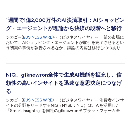
行動のあり方を変える要因を明らかにすることで、業界の議論を
形づくる上で引き続き主導的な役割を果たします。経営幹部によ
る基調講演、パネルディスカッション、独自のマーケットインテ
リジェンス、顧客との戦略的な交流（IFAリテール・リーダー
1週間で1億2,000万件のAI決済取引：AIショッピン
ズ・サミット、第4回NIQ Business Breakfast、中小企業（SMB）
グ・エージェントが理論から決済の段階へと移行
に特化したイベントへの参加を含む）を通じて、NIQは市場の急
速な変化を、グローバルなテクノロジー・エコシステムにとって
シカゴ--(
BUSINESS WIRE
)--（ビジネスワイヤ） -- 一部の市場に
具体的な行動に結び付けられる機会へと転換できるよう支援しま
おいて、AIショッピング・エージェントが取引を完了させるとい
す。 今年のIFAのテーマ「The Future Is Now（未来は今）」の
う初期の事例が報告されるなか、議論の内容は移行しつつありま
下、NIQは、AIを活用したイノベーションや買い物客の期待の変
す。大手消費者インテリジェンス企業であるニールセン
化から、オムニチャネル化や新たな成長機会に至るまで、コンシ
IQ（NYSE：NIQ）によると、同社のグローバルレポート「The
ューマー・テック、家電、小売のあり方...
Commerce Revolution: Where East Meets West（コマース革
命：東洋と西洋の融合）」は、エージェント型コマースが実験段
階から日常的なインフラへと移行しつつあることを示唆していま
NIQ、gfknewron全体で生成AI機能を拡充し、信
す。アント・グループによると、Alipay AI Payは2026年2月5日
頼性の高いインサイトを迅速な意思決定につなげ
から11日までの1週間で、1億2,000万件以上の取引を処理してい
ます。一方、Adobe Analyticsは、2024年7月から2025年2月に
る
かけて、生成AIによる米国小売ウェブサイトへのトラフィックが
シカゴ--(
BUSINESS WIRE
)--（ビジネスワイヤ） -- 消費者インサ
1,200％増加したと報告しています。 これは、小売業界の軸足が
イトの分野をリードするNIQ（NYSE：NIQ）は、AIを活用した
東洋に移行したというエビデンスを踏まえた、ニールセンIQによ
「Smart Insights」を同社のgfknewron ® プラットフォーム全体
る世界的なコマースの変遷に関する年次中間レポートの第2弾で
に拡大すると発表しました。gfknewronは、市場やカテゴリーを
す。...
単一のビューへと統合することで、企業が複雑な市場・消費者・
サプライチェーンのデータを、明確かつ実用的なインサイトへと