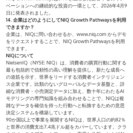
ベーションへの継続的な投資の一環として、2026年4月9
日に発表されました。
14. 企業はどのようにしてNIQ Growth Pathwaysを利用
できますか？
企業は、NIQに問い合わせるか、
www.niq.com
からデモ
をリクエストすることで、NIQ Growth Pathwaysを利用
できます。
NIQについて
NielsenIQ（NYSE: NIQ）は、消費者の購買行動に関する
最も包括的で信頼性の高い理解を提供し、新たな成長へ
の道筋を示す、世界をリードする消費者インテリジェン
ス企業です。比類のないグローバルなデータ基盤と、詳
細な消費者・小売測定データに加え、数十年にわたるAI
モデリングの専門知識を組み合わせることで、NIQは複
雑なデータを確信を持った行動へと転換するための意思
決定システムを構築しています。
90か国以上で事業を展開するNIQは、世界人口の約82％
と世界の消費支出7.4兆ドル超をカバーしています。クラ