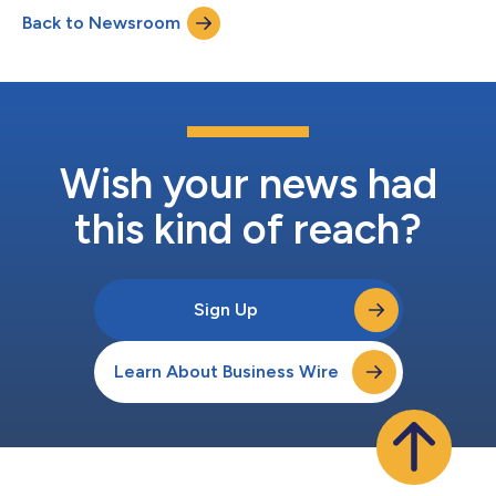
迅速に変換することを可能にします。 今回の機能強化により、
Back to Newsroom
ユーザーはトレンド、機会、パフォーマンスの要因をより迅速に
把握できるようになり、大規模なデータセットの分析にかかる時
間を短縮し、チーム全体における自信のある意思決定を加速させ
ることができます。 ブランドや小売業者は、日々変化する消費
者行動や市場の動向に迅速に対応することへのプレッシャーが高
まるなか、ますます増加するデータセットから有意義なインサイ
トを引き出す能力が、重要な競争優位性となっています。AIの効
果はその背後にあるインテリジェンスによって決まります。
Wish your news had
Smart Insightsは、企業にとって重要なトレンド、機会...
this kind of reach?
Sign Up
Learn About Business Wire