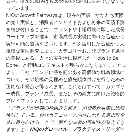
る中、従来の戦略はもはや現在の環境に対応できなくな
っています。
NIQのGrowth Pathwaysは、現在の実績、すなわち実際
の売上実績と、消費者インサイトおよび将来の業績予測
を結び付けることで、ブランドや市場環境に即した成長
ロードマップを描き、市場成長の実現に向けた迅速かつ
実行可能な道筋を提示します。AIを活用した迅速かつ大
規模な定性調査により、カテゴリーおよびブランド選択
の背後にある、人々の実生活に根差した「Jobs to Be
Done」と行動コンテキストが明らかになります。これに
より、自社ブランドに勝ち筋のある高価値な戦略領域に
ついて、その規模の見極めと優先順位付けを行うための
正確な出発点が得られます。これらはすべて、カテゴリ
ー成長、ブランド成長、またはその両方に向けた戦略的
プレイブックとしてまとまります。
「ブランドが既存の枠組みを超え、消費者が実際に比較
検討している、自社カテゴリーの内外にわたる選択肢全
体に目を向けることで、新たな成長の可能性が見えてき
ます」と、
NIQのグローバル・プラクティス・リーダー