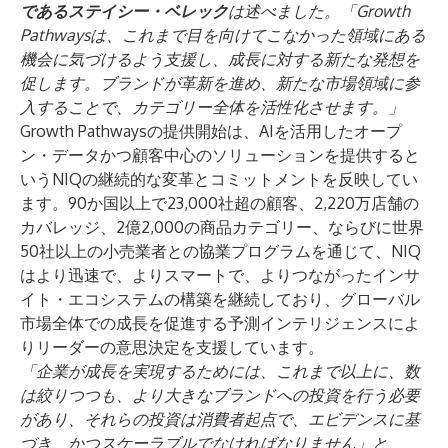
であるステイシー・ベレック
は述べました。「Growth
Pathwaysは、これまで目を向けてこなかった領域にある
機会に気づけるよう支援し、成長に対する新たな発想を
促します。ブランドが革新を進め、新たな市場領域に参
入することで、カテゴリー全体を活性化させます。」
Growth Pathwaysの提供開始は、AIを活用したオープ
ン・データかつ顧客中心のソリューションを提供すると
いうNIQの継続的な変革とコミットメントを反映してい
ます。90か国以上で23,000社超の顧客、2,220万店舗の
カバレッジ、2億2,000の商品カテゴリー、ならびに世界
50社以上の小売業者との協業プログラムを通じて、NIQ
はより迅速で、よりスマートで、よりつながったインサ
イト・エコシステムの構築を継続しており、グローバル
市場全体での成長を促進する予測インテリジェンスによ
りリーダーの意思決定を支援しています。
「企業が成長を実現するためには、これまで以上に、数
は絞りつつも、より大きなブランドへの投資を行う必要
があり、それらの投資は消費者起点で、エビデンスに基
づき、かつスケーラブルでなければなりません」と、