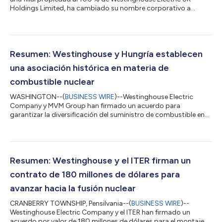
Holdings Limited, ha cambiado su nombre corporativo a
Westinghouse Electric Italy S.p.A. Este paso es el último hito de
la empresa en su transformación en un centro de fabricación
nuclear de vanguardia dedicado a reforzar aún más la cadena
de suministro internacional de Westinghouse. Westinghouse
Electric Italy cuenta con aproximadamente 300 profesionales
Resumen: Westinghouse y Hungría establecen
altamente cualificados y a...
una asociación histórica en materia de
combustible nuclear
WASHINGTON--(
BUSINESS WIRE
)--Westinghouse Electric
Company y MVM Group han firmado un acuerdo para
garantizar la diversificación del suministro de combustible en
Hungría. Esta colaboración garantiza a la central nuclear de
Paks un suministro estable de combustible VVER de
Westinghouse, fabricado en Europa. Las entregas de recargas
de combustible VVER-440 de Westinghouse comenzarán en
2028, siempre y cuando se obtengan las licencias necesarias.
Resumen: Westinghouse y el ITER firman un
«Nuestro acuerdo con Westinghouse es una clara resp...
contrato de 180 millones de dólares para
avanzar hacia la fusión nuclear
CRANBERRY TOWNSHIP, Pensilvania--(
BUSINESS WIRE
)--
Westinghouse Electric Company y el ITER han firmado un
acuerdo por valor de 180 millones de dólares para el montaje