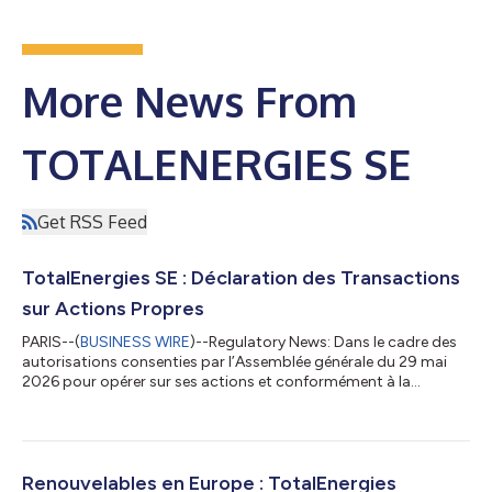
More News From
TOTALENERGIES SE
Get RSS Feed
TotalEnergies SE : Déclaration des Transactions
sur Actions Propres
PARIS--(
BUSINESS WIRE
)--Regulatory News: Dans le cadre des
autorisations consenties par l’Assemblée générale du 29 mai
2026 pour opérer sur ses actions et conformément à la
réglementation relative aux rachats d'actions, TotalEnergies SE
(Paris:TTE) (LSE:TTE) (NYSE:TTE) (LEI :
529900S21EQ1BO4ESM68) déclare ci-après les achats
d’actions propres (FR0000120271) réalisés du 27 juillet au 31
juillet 2026 : Jour de la transaction Volume total journalier (en
Renouvelables en Europe : TotalEnergies