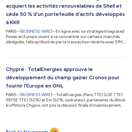
nombre de titres) Prix pondéré moyen journal...
acquiert les activités renouvelables de Shell et
cède 50 % d’un portefeuille d’actifs développés
à KKR
PARIS--(
BUSINESS WIRE
)--En ligne avec sa stratégie Integrated
Power en Europe visant à se concentrer sur certains marchés
dérégulés, telle qu’illustrée par la transaction récente avec EPH,
et avec son modèle d’affaires d’optimisation de l’allocation de
capital dans les énergies renouvelables, TotalEnergies
(Paris:TTE) (LSE:TTE) (NYSE:TTE) annonce la signature de deux
transactions en Europe : - L’acquisition d’un portefeuille
renouvelable de 4 GW auprès de Shell, dont 500 MW d’actifs
Chypre : TotalEnergies approuve le
solaires et...
développement du champ gazier Cronos pour
fournir l’Europe en GNL
PARIS--(
BUSINESS WIRE
)--TotalEnergies (Paris:TTE) (LSE:TTE)
(NYSE:TTE) (50%) et Eni (50%, opérateur), partenaires du Block
6 offshore Chypre, ont pris la décision finale d’investissement
(FID) pour le développement du champ gazier de Cronos,
découvert en 2022 et apprécié avec succès en 2024. Situé en
offshore profond à environ 185 kilomètres au sud-ouest des
côtes chypriotes, Cronos sera développé au moyen de quatre
Back to Newsroom
puits sous-marins. Le gaz sera acheminé par pipeline sous-