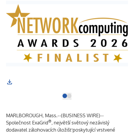
MARLBOROUGH, Mass.--(
BUSINESS WIRE
)--
®
Společnost
ExaGrid
, největší světový nezávislý
dodavatel zálohovacích úložišť poskytující vrstvené