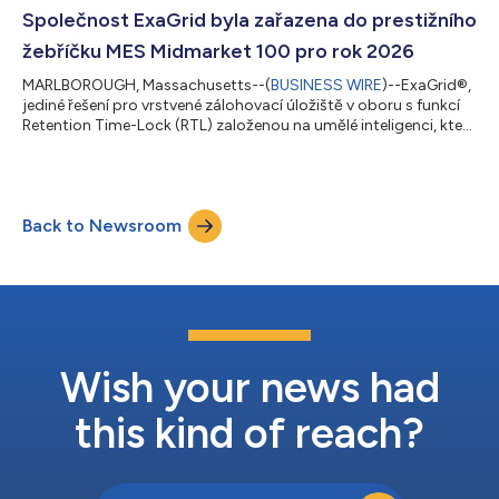
tržeb, přičemž ve srovnání s druhým čtvrtletím roku 2025
Společnost ExaGrid byla zařazena do prestižního
zaznamenala dvouciferný růst tržeb a stejně tak d...
žebříčku MES Midmarket 100 pro rok 2026
MARLBOROUGH, Massachusetts--(
BUSINESS WIRE
)--ExaGrid®,
jediné řešení pro vrstvené zálohovací úložiště v oboru s funkcí
Retention Time-Lock (RTL) založenou na umělé inteligenci, které
zahrnuje vrstvu odpojenou od sítě (vytvářející vrstvenou
bezpečnostní bariéru), odložené mazání a neměnnost dat pro
obnovu po útoku ransomwarem, dnes oznámilo, že společnost
MES Computing, značka patřící pod The Channel Company,
Back to Newsroom
zařadila ExaGrid do svého žebříčku „2026 MES Midmarket 100“.
Každoroční žebříček MES Mi...
Wish your news had
this kind of reach?