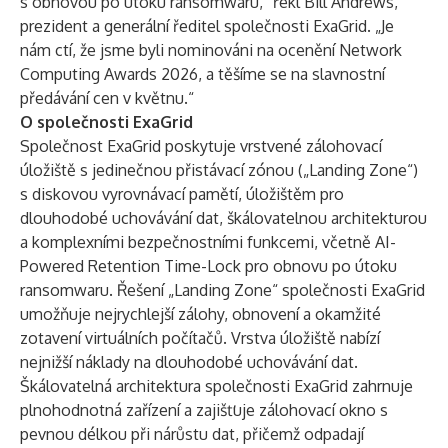
s obnovou po útoku ransomwaru,“ řekl Bill Andrews,
prezident a generální ředitel společnosti ExaGrid. „Je
nám ctí, že jsme byli nominováni na ocenění Network
Computing Awards 2026, a těšíme se na slavnostní
předávání cen v květnu.“
O společnosti ExaGrid
Společnost ExaGrid poskytuje vrstvené zálohovací
úložiště s jedinečnou přistávací zónou („Landing Zone“)
s diskovou vyrovnávací pamětí, úložištěm pro
dlouhodobé uchovávání dat, škálovatelnou architekturou
a komplexními bezpečnostními funkcemi, včetně AI-
Powered Retention Time-Lock pro obnovu po útoku
ransomwaru. Řešení „Landing Zone“ společnosti ExaGrid
umožňuje nejrychlejší zálohy, obnovení a okamžité
zotavení virtuálních počítačů. Vrstva úložiště nabízí
nejnižší náklady na dlouhodobé uchovávání dat.
Škálovatelná architektura společnosti ExaGrid zahrnuje
plnohodnotná zařízení a zajišťuje zálohovací okno s
pevnou délkou při nárůstu dat, přičemž odpadají