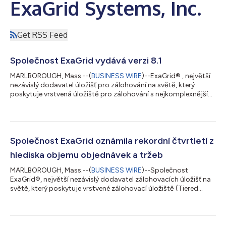
ExaGrid Systems, Inc.
Get RSS Feed
Společnost ExaGrid vydává verzi 8.1
MARLBOROUGH, Mass.--(
BUSINESS WIRE
)--ExaGrid® , největší
nezávislý dodavatel úložišť pro zálohování na světě, který
poskytuje vrstvená úložiště pro zálohování s nejkomplexnějším
zabezpečením a technologií AI-Powered Retention Time-Lock
pro obnovu po útocích ransomware, dnes oznámil vydání
softwaru ExaGrid ve verzi 8.1. Nejnovější verze zahrnuje:
Podpora řešení Cohesity DataProtect Používá protokol S3.
Podporuje řešení Cohesity Cloud Archive Direct. ExaGrid dále
Společnost ExaGrid oznámila rekordní čtvrtletí z
deduplikuje již deduplikovaná dat...
hlediska objemu objednávek a tržeb
MARLBOROUGH, Mass.--(
BUSINESS WIRE
)--Společnost
ExaGrid®, největší nezávislý dodavatel zálohovacích úložišť na
světě, který poskytuje vrstvené zálohovací úložiště (Tiered
Backup Storage) s nejkomplexnějším zabezpečením a funkcí
AI-Powered Retention Time-Lock pro obnovu po útoku
ransomwaru, dnes oznámila, že ve druhém čtvrtletí končícím
30. června 2026 dosáhla rekordního objemu objednávek i