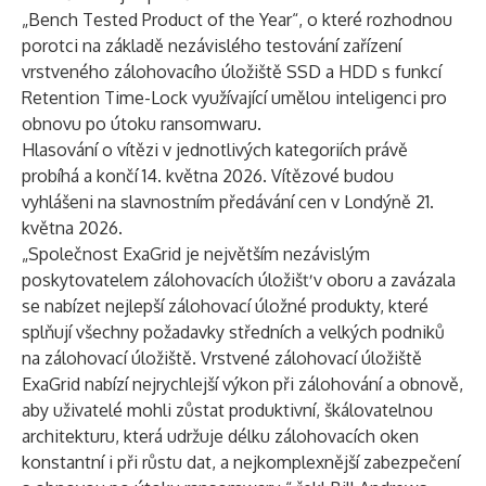
„Bench Tested Product of the Year“, o které rozhodnou
porotci na základě nezávislého
testování
zařízení
vrstveného zálohovacího úložiště SSD a HDD s funkcí
Retention Time-Lock využívající umělou inteligenci pro
obnovu po útoku ransomwaru.
Hlasování
o vítězi v jednotlivých kategoriích právě
probíhá a končí 14. května 2026. Vítězové budou
vyhlášeni na slavnostním předávání cen v Londýně 21.
května 2026.
„Společnost ExaGrid je největším nezávislým
poskytovatelem zálohovacích úložišť v oboru a zavázala
se nabízet nejlepší zálohovací úložné produkty, které
splňují všechny požadavky středních a velkých podniků
na zálohovací úložiště. Vrstvené zálohovací úložiště
ExaGrid nabízí nejrychlejší výkon při zálohování a obnově,
aby uživatelé mohli zůstat produktivní, škálovatelnou
architekturu, která udržuje délku zálohovacích oken
konstantní i při růstu dat, a nejkomplexnější zabezpečení