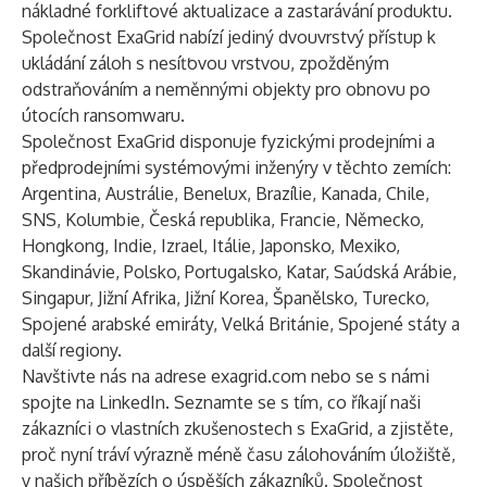
nákladné forkliftové aktualizace a zastarávání produktu.
Společnost ExaGrid nabízí jediný dvouvrstvý přístup k
ukládání záloh s nesíťovou vrstvou, zpožděným
odstraňováním a neměnnými objekty pro obnovu po
útocích ransomwaru.
Společnost ExaGrid disponuje fyzickými prodejními a
předprodejními systémovými inženýry v těchto zemích:
Argentina, Austrálie, Benelux, Brazílie, Kanada, Chile,
SNS, Kolumbie, Česká republika, Francie, Německo,
Hongkong, Indie, Izrael, Itálie, Japonsko, Mexiko,
Skandinávie, Polsko, Portugalsko, Katar, Saúdská Arábie,
Singapur, Jižní Afrika, Jižní Korea, Španělsko, Turecko,
Spojené arabské emiráty, Velká Británie, Spojené státy a
další regiony.
Navštivte nás na adrese
exagrid.com
nebo se s námi
spojte na
LinkedIn
. Seznamte se s tím, co říkají naši
zákazníci o vlastních zkušenostech s ExaGrid, a zjistěte,
proč nyní tráví výrazně méně času zálohováním úložiště,
v našich
příbězích o úspěších zákazníků
. Společnost