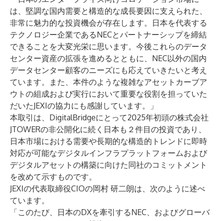
は、堅調な国内需要と構造的な成長要因に支えられた、
非常に魅力的な投資機会が存在します。日本を代表する
テクノロジー企業であるNECとパートナーシップを締結
できることを大変光栄に思います。今後これらのデータ
センター資産の拡張を進めるとともに、NEC以外の国内
データセンター顧客のニーズにも応えていきたいと考え
ています。また、本件のような複雑なアセットカーブア
ウトの組成および実行において重要な役割を担っていた
だいたJEXIの協力にも感謝しています。」
本取引は、DigitalBridgeにとって2025年初頭の株式会社
JTOWERの非公開化に続く日本も２件目の投資であり、
日本市場における需要や長期的な構造的トレンドに即時
対応が可能なデジタルインフラプラットフォームおよび
デジタルアセットの構築に向けた同社のコミットメント
を改めて示すものです。
JEXIの代表取締役CIOの岡村 研二朗は、次のように述べ
ています。
「このたび、日本のDXを牽引するNEC、およびグローバ