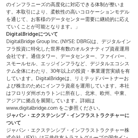
のインフラニーズの高度化に対応できる体制が整いま
す。本取引により、柔軟性の高いコロケーションモデル
を通じて、お客様のデータセンター需要に継続的に応え
ていくことが可能となります。」
DigitalBridgeについて
DigitalBridge Group Inc. (NYSE: DBRG)は、デジタルイン
フラ投資に特化した世界有数のオルタナティブ資産運用
会社です。通信タワー、データセンター、ファイバー、
スモールセル、エッジインフラなど、デジタルエコシス
テム全体にわたり、30年以上の投資・事業運営実績を有
しています。DigitalBridgeは、リミテッドパートナーお
よび株主のためにインフラ資産を運用しています。本社
はフロリダ州ボカラトンに所在し、北米、欧州、中東、
アジアに拠点を展開しています。詳細は
www.digitalbridge.com
をご参照ください。
ジャパン・エクステンシブ・インフラストラクチャーに
ついて
ジャパン・エクステンシブ・インフラストラクチャー株
式会社（JEXI）は三井住友トラストグループの国内イン