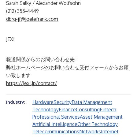
Sarah Salky / Alexander Wolfsohn
(212) 355-4449
dbrg-jf@joelefrank.com
JEXI
報道関係からのお問い合わせ先：
弊社ホームページのお問い合わせ受付フォームからお願
い致します
https://jexi.jp/contact/
Hardware
Security
Data Management
Industry:
Technology
Finance
Consulting
Fintech
Professional Services
Asset Management
Artificial Intelligence
Other Technology
Telecommunications
Networks
Internet