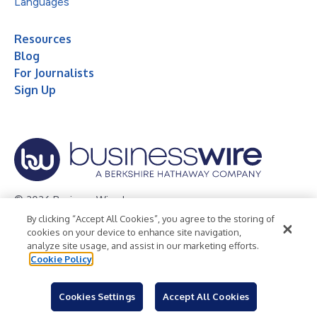
Languages
Resources
Blog
For Journalists
Sign Up
© 2026 Business Wire, Inc.
By clicking “Accept All Cookies”, you agree to the storing of
Privacy Policy
Cookie Policy
Accessibility Statement
cookies on your device to enhance site navigation,
analyze site usage, and assist in our marketing efforts.
Terms of Use
Legal
Cookie Policy
Cookies Settings
Accept All Cookies