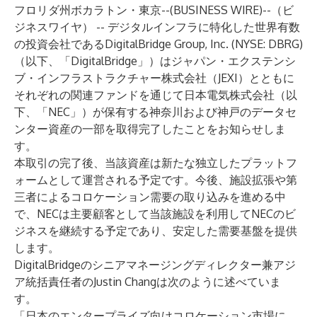
フロリダ州ボカラトン・東京--(
BUSINESS WIRE
)--
（ビ
ジネスワイヤ） -- デジタルインフラに特化した世界有数
の投資会社であるDigitalBridge Group, Inc. (NYSE: DBRG)
（以下、「DigitalBridge」）はジャパン・エクステンシ
ブ・インフラストラクチャー株式会社（JEXI）とともに
それぞれの関連ファンドを通じて日本電気株式会社（以
下、「NEC」）が保有する神奈川および神戸のデータセ
ンター資産の一部を取得完了したことをお知らせしま
す。
本取引の完了後、当該資産は新たな独立したプラットフ
ォームとして運営される予定です。今後、施設拡張や第
三者によるコロケーション需要の取り込みを進める中
で、NECは主要顧客として当該施設を利用してNECのビ
ジネスを継続する予定であり、安定した需要基盤を提供
します。
DigitalBridgeのシニアマネージングディレクター兼アジ
ア統括責任者のJustin Changは次のように述べていま
す。
「日本のエンタープライズ向けコロケーション市場に