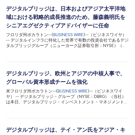
デジタルブリッジは、日本およびアジア太平洋地
域における戦略的成長推進のため、藤森義明氏を
シニアエグゼクティブアドバイザーに任命
フロリダ州ボカラトン--(
BUSINESS WIRE
)--（ビジネスワイヤ）
-- デジタルインフラに特化した世界で有数の投資会社であるデジ
タルブリッジグループ（ニューヨーク証券取引所：NYSE）（以
下「デジタルブリッジ」）は、本日、藤森義明氏をシニアエグゼ
クティブアドバイザーとして任命したことを発表しました。同氏
は東京を拠点に、豊富なビジネス経験と業界知識を活かし、日本
市場でのデジタルブリッジのさらなる成長を支援するとともに、
アジア太平洋地域全体における同社の戦略を推進する役割を担っ
デジタルブリッジ、欧州とアジアの中核人事で、
ていきます。 40年以上にわたるリーダーシップ経験を有する藤
グローバル資本形成チームを強化
森氏は、日本国内の多岐にわたる業界で成長を牽引し、イノベー
ションを促進してきた功績が広く評価されています。藤森氏は、
米フロリダ州ボカラトン--(
BUSINESS WIRE
)--（ビジネスワイ
日本のITおよびテクノロジー分野における深い業界知識を有して
ヤ） -- デジタルブリッジ・グループ（NYSE：DBRG）（当社）
おり、進化を続ける国内のデジタル市場と、そのグローバル経済
は本日、デジタルブリッジ・インベストメント・マネジメントの
における重要な役割について卓越した見識を持っています。 現
欧州資本形成責任者にアリス・フランクスを、アジア資本形成の
在、藤森氏は、日本オラクル株式会社の会長を務めるほか、武田
共同責任者にブライアン・リーを任命したと発表しました。両者
薬品工業株式会社やボストン・サイエンティフィック コーポレ
の入社により、世界的なデジタルブリッジの資本形成チームがさ
ーションの取締役も兼任しています。過去に...
らに強化され、世界の顧客にハイレベルなサービスとパートナー
シップを提供する取り組みも強化されます。 デジタルブリッジ
デジタルブリッジは、テイ・アン氏をアジア・キ
への入社以前、フランクスとリーはAMPキャピタルで、欧州とア