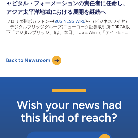
ャピタル・フォーメーションの責任者に任命し、
ジアそれぞれの資本形成と投資家対応の責任者を務め、インフラ
ストラクチャーのエクイティとクレジット戦略の実行に注力して
アジア太平洋地域における展開を継続へ
きました。両者の任命はデジタルブリッジによるAMPキャピタル
フロリダ州ボカラトン--(
BUSINESS WIRE
)--（ビジネスワイヤ）
のグローバル・インフラストラクチャー・エクイティ投資運用事
--デジタルブリッジグループ(ニューヨーク証券取引所:DBRG)(以
業の買収に続くもので、現在この事業は「インフラブリッジ」と
下「デジタルブリッジ」)は、本日、Tae E. Ahn（「テイ・E・ア
改称されています。 ロンドンを拠点とするフランクスは、資本
ン」）氏をデジタルブリッジインベストメントマネジメントのマ
調達と投資運用で20年の経験を持ち、過去6年間はAMPキャピタ
ネージングディレクター兼アジアキャピタルフォーメーション責
ルで欧州の投資家向けに、プライベート...
任者に本日付けで任命することを発表しました。同氏はシンガポ
ールを拠点とし、デジタルブリッジの既存チームとともに、アジ
Back to Newsroom
ア太平洋地域における資本形成、共同投資、及び顧客関係管理に
焦点を合わせて業務に従事することになります。 アン氏は、金
融分野の資本形成及び事業開発における15年間を超えるリーダー
シップ経験、及びアジア市場に係る深い知見を有しています。デ
ジタルブリッジへの入社以前は、グローバルプライベートマーケ
ット投資運用企業であるパートナーズ・グループにおいてシニア
クライアントリレーションシップマネージャー及び韓国オフィス
責任者を務めていました。アン氏は、パートナーズ・グループに
Wish your news had
在籍した7年間で、主に資金調達、顧客関係管理、及びディール
ソーシング業務に従事してい...
this kind of reach?