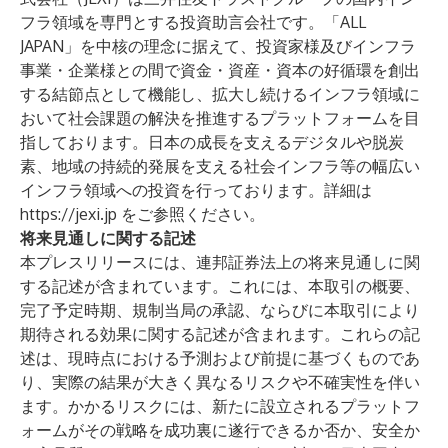
フラ領域を専門とする投資助言会社です。「ALL
JAPAN」を中核の理念に据えて、投資家様及びインフラ
事業・企業様との間で資金・資産・資本の好循環を創出
する結節点として機能し、拡大し続けるインフラ領域に
おいて社会課題の解決を推進するプラットフォームを目
指しております。日本の成長を支えるデジタルや脱炭
素、地域の持続的発展を支える社会インフラ等の幅広い
インフラ領域への投資を行っております。詳細は
https://jexi.jp
をご参照ください。
将来見通しに関する記述
本プレスリリースには、連邦証券法上の将来見通しに関
する記述が含まれています。これには、本取引の概要、
完了予定時期、規制当局の承認、ならびに本取引により
期待される効果に関する記述が含まれます。これらの記
述は、現時点における予測および前提に基づくものであ
り、実際の結果が大きく異なるリスクや不確実性を伴い
ます。かかるリスクには、新たに設立されるプラットフ
ォームがその戦略を成功裏に遂行できるか否か、安全か