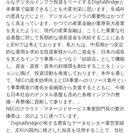
ルなデジタルインフラ投資をリードするDigitalBridgeと
本事業で協業できることを大変光栄に思います。生成AI
の普及などにより、デジタルインフラの重要性はかつて
なく高まっています。かつての産業金融が重厚長大産業
を支えたように、現代の産業金融は、こうした重要な社
会基盤に対して長期的な成長資金を供給することにある
とJEXIでは考えております。私たちは、中長期かつ安定
的な運用を求める投資家様からのご資金を、日本の成長
を支えるインフラ事業へとつなぐ『結節点』として機能
し、資金・資産・資本の好循環を創出することをミッシ
ョンに掲げ、投資活動を推進しております。本件を通じ
て、NECの資本効率向上とDX事業へのリソース集中とい
う事業構造の進化を金融面から支援するとともに、今後
も日本社会のデジタル基盤も含めた各種インフラの整
備・再整備に貢献して参ります。」
NECのクラウド・マネージドサービス事業部門長の繁沢
優香は、次のように述べています。
「DigitalBridgeが有する豊富なデータセンター運営実績
と、JEXIの国内に根ざした知見を活用することで、当社