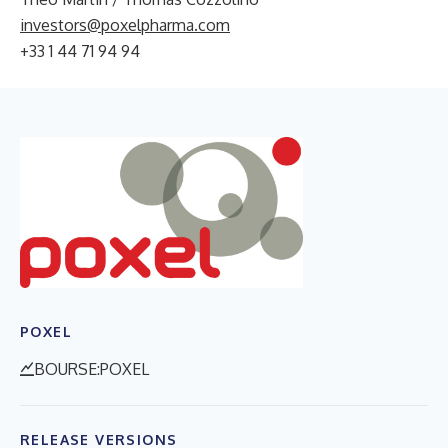
investors@poxelpharma.com
+33 1 44 71 94 94
POXEL
BOURSE:POXEL
RELEASE VERSIONS