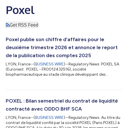
Poxel
Get RSS Feed
Poxel publie son chiffre d’affaires pour le
deuxième trimestre 2026 et annonce le report
de la publication des comptes 2025
LYON, France--(
BUSINESS WIRE
)--Regulatory News: POXEL SA
(Euronext : POXEL - FR0012432516), société
biopharmaceutique au stade clinique développant des
traitements innovants pour les maladies chroniques graves à
physiopathologie métabolique, dont la stéatohépatite
associée à un dysfonctionnement métabolique (MASH) et les
maladies métaboliques rares, publie aujourd'hui son chiffre
d'affaires pour le deuxième trimestre clos le 30 juin 2026. Bilan
POXEL : Bilan semestriel du contrat de liquidité
de l’activité commerciale TWYMEEG® (Imeglimine) Po...
contracté avec ODDO BHF SCA
LYON, France--(
BUSINESS WIRE
)--Regulatory News: Au titre du
contrat de liquidité confié par la société POXEL (Paris:POXEL) à
ODDO BHF SCA, à la date du 30 juin 2026, les moyens suivants