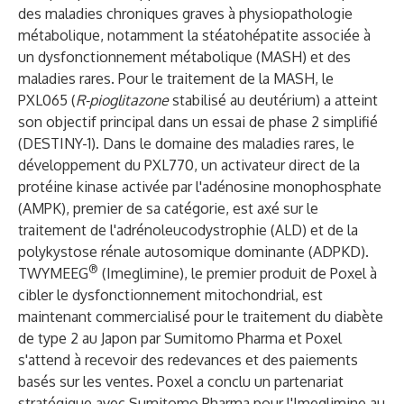
des maladies chroniques graves à physiopathologie
métabolique, notamment la stéatohépatite associée à
un dysfonctionnement métabolique (MASH) et des
maladies rares. Pour le traitement de la MASH, le
PXL065 (
R-pioglitazone
stabilisé au deutérium) a atteint
son objectif principal dans un essai de phase 2 simplifié
(DESTINY-1). Dans le domaine des maladies rares, le
développement du PXL770, un activateur direct de la
protéine kinase activée par l'adénosine monophosphate
(AMPK), premier de sa catégorie, est axé sur le
traitement de l'adrénoleucodystrophie (ALD) et de la
polykystose rénale autosomique dominante (ADPKD).
®
TWYMEEG
(Imeglimine), le premier produit de Poxel à
cibler le dysfonctionnement mitochondrial, est
maintenant commercialisé pour le traitement du diabète
de type 2 au Japon par Sumitomo Pharma et Poxel
s'attend à recevoir des redevances et des paiements
basés sur les ventes. Poxel a conclu un partenariat
stratégique avec Sumitomo Pharma pour l'Imeglimine au