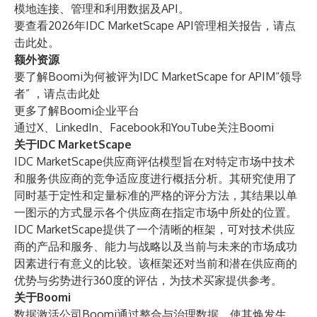
模地连接、管理和利用数据及API。
要查看2026年IDC MarketScape API管理相关报告，请点
击
此处
。
额外资源
要了解Boomi为何被评为IDC MarketScape for APIM“领导
者” ，请点击
此处
更多了解
Boomi企业平台
通过
X
、
LinkedIn
、
Facebook
和
YouTube
关注Boomi
关于IDC MarketScape
IDC MarketScape供应商评估模型旨在对特定市场中技术
和服务供应商的竞争适应度进行概括分析。其研究使用了
同时基于定性和定量标准的严格的评分方法，其结果以单
一图示的方式显示各个供应商在指定市场中所处的位置。
IDC MarketScape提供了一个清晰的框架，可对技术供应
商的产品和服务、能力与战略以及当前与未来的市场成功
因素进行有意义的比较。该框架还对当前和潜在供应商的
优势与劣势进行360度的评估，为技术买家提供参考。
关于Boomi
数据激活公司Boomi通过整合与治理数据，使其焕发生