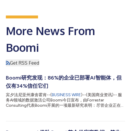
More News From
Boomi
Get RSS Feed
Boomi研究发现：86%的企业已部署AI智能体，但
仅有34%信任它们
宾夕法尼亚州康舍霍肯--(
BUSINESS WIRE
)--(美国商业资讯)-- 服
务AI领域的数据激活公司Boomi今日宣布，由Forrester
Consulting代表Boomi开展的一项最新研究表明：尽管企业正在迅
速采用AI智能体，但信任度未能跟上雄心壮志的步伐。 Forrester
针对北美、欧洲和亚太地区的409名总监及以上级别IT及技术决策
者的调查显示，86%的组织已经跨越了AI智能体的试点阶段，但仅
有34%的受访者表示信任其AI智能体所采取的行动。在处于“智能