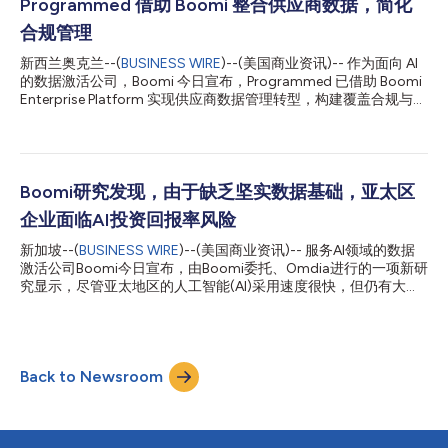
体混乱”状态（即在治理、集成、API/MCP管理等类别的运营准备度
Programmed 借助 Boomi 整合供应商数据，简化
方面排名后四分之一）的组织中，有77%仍在盲目推进生产部署，
合规管理
这使他们平均面临高达210万美元的额外成本风险，这些成本来自
合规罚款、客户流失、运营中断以及返工。相比之下，具备“智能
新西兰奥克兰--(
BUSINESS WIRE
)--(美国商业资讯)-- 作为面向 AI
体可控”能力（即准备度排名前四分之一）的组织则审慎且自信得
的数据激活公司，Boomi 今日宣布，Programmed 已借助 Boomi
多：55%的组织表示对其智能体的行动和决策具有高度信心，而
Enterprise Platform 实现供应商数据管理转型，构建覆盖合规与运
在“智能体混乱”组织中，这一比例仅为22%。 Boomi董事长兼首席
营业务的统一数据源，有效减少人工操作，提升运营效率，并实现
执行官Steve Lucas表示：“这项研究证实了我们在各地观察到的现
对供应商全生命周期的实时可视化管理。 Programmed 是一家业
象：智能体AI的信任问题本...
务覆盖澳大拉西亚地区的运营、人才派遣及维护服务提供商，为采
矿、政府、教育、基础设施等多个重点行业的逾 10,000 家客户提
供设施管理、物业维护、培训及劳动力解决方案。对于如此规模的
Boomi研究发现，由于缺乏坚实数据基础，亚太区
企业而言，供应商信息已成为支撑业务运营的重要基础设施。然
企业面临AI投资回报率风险
而，由于相关信息分散于不同业务单元及应用系统，细微的数据问
题也可能迅速累积，进而演变为业务风险。因此，Programmed
新加坡--(
BUSINESS WIRE
)--(美国商业资讯)-- 服务AI领域的数据
希望进一步提升其建筑与设施管理业务中逾 18,000 家活跃供应商
激活公司Boomi今日宣布，由Boomi委托、Omdia进行的一项新研
的管理一致性，实现更加统一、规范的供应商管理。 此前，由于
究显示，尽管亚太地区的人工智能(AI)采用速度很快，但仍有大量
缺乏统一的数据源，Programmed 在供应商遴选过程中面临不必
企业缺乏实现可衡量投资回报率(ROI)所需的数据架构。 Omdia针
要的复杂性，不同业务单元之间还可能重复开展合规审查，影响整
对澳大利亚、新西兰、新加坡、马来西亚和菲律宾的1100多名高
体运营效率。为在...
级技术和业务决策者进行的这项调查发现，74%的企业已在积极
开展AI计划。九成的受访者认为，AI赋能的自动化将在两到三年内
Back to Newsroom
显著重塑其业务流程。 尽管普及势头强劲，但目前只有46%的企
业采用了以平台为主导的集成方法，这凸显了AI雄心与执行能力之
间的差距正在扩大。与此同时，近四分之一的企业表示，它们无法
有效衡量AI计划的成功与否，这在评估投资回报率时是一个关键的