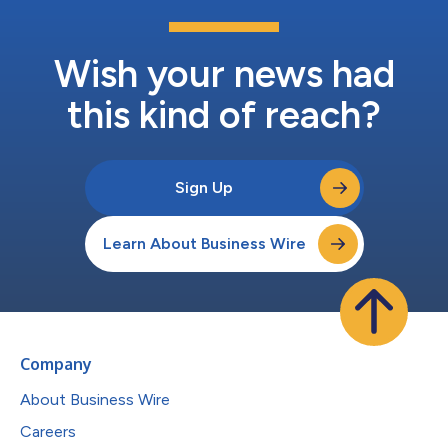
缺口。 Boomi亚太及日本地区首席技术官David Irecki表示：“亚太
区企业正在快速推进AI，但研究表明，许多企业似乎仍将AI视为更
广泛技术支出的延伸，而不是一项战略性的业务转型计划。采用AI
与实现投资回报率之间的差距源于一个根本问题：薄弱的数据基
Wish your news had
础。如果没有统一的集成、治理和数据质量框架...
this kind of reach?
Sign Up
Learn About Business Wire
Company
About Business Wire
Careers