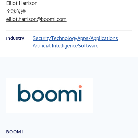
Elliot Harrison
全球传播
elliot.harrison@boomi.com
Security
Technology
Apps/Applications
Industry:
Artificial Intelligence
Software
BOOMI