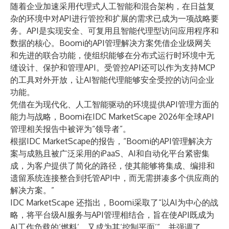
随着企业加速采用代理式人工智能和混合架构，在日益复
杂的环境中对API进行管控和扩展的需求已成为一项战略要
务。API是实现安全、可复用且智能代理型访问应用程序和
数据的核心。Boomi的API管理解决方案凭借企业级网关
和先进的联合功能，使组织能够在分布式运行时环境中无
缝设计、保护和管理API。受管控API还可以作为支持MCP
的工具对外开放，让AI智能代理能够安全受控的访问企业
功能。
凭借在为现代化、人工智能驱动的环境提供API管理方面的
能力与战略，Boomi在IDC MarketScape 2026年全球API
管理相关报告中被评为“领导者”。
根据IDC MarketScape的报告，“Boomi的API管理解决方
案与成熟且被广泛采用的iPaaS、AI和自动化平台紧密集
成，为客户提供了简化的路径，使其能够将集成、编排和
遗留系统连接整合到托管API中，而无需拼凑多个供应商的
解决方案。”
IDC MarketScape 还指出，Boomi采取了“以AI为中心的战
略，将平台级AI服务与API管理相结合，旨在使API既成为
AI工作负载的‘燃料’，又成为其‘控制平面’”，并强调了