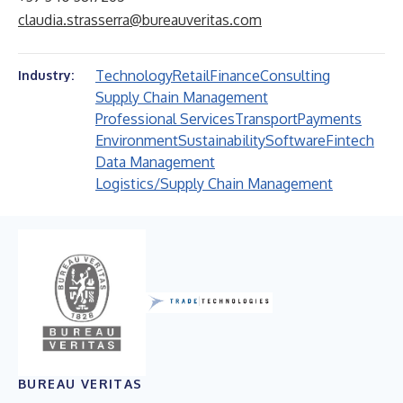
claudia.strasserra@bureauveritas.com
Technology
Retail
Finance
Consulting
Industry:
Supply Chain Management
Professional Services
Transport
Payments
Environment
Sustainability
Software
Fintech
Data Management
Logistics/Supply Chain Management
BUREAU VERITAS