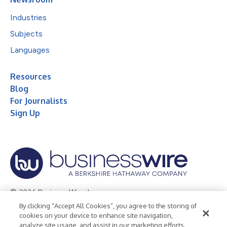
Industries
Subjects
Languages
Resources
Blog
For Journalists
Sign Up
© 2026 Business Wire, Inc.
By clicking “Accept All Cookies”, you agree to the storing of
Privacy Policy
Cookie Policy
Accessibility Statement
cookies on your device to enhance site navigation,
analyze site usage, and assist in our marketing efforts.
Terms of Use
Legal