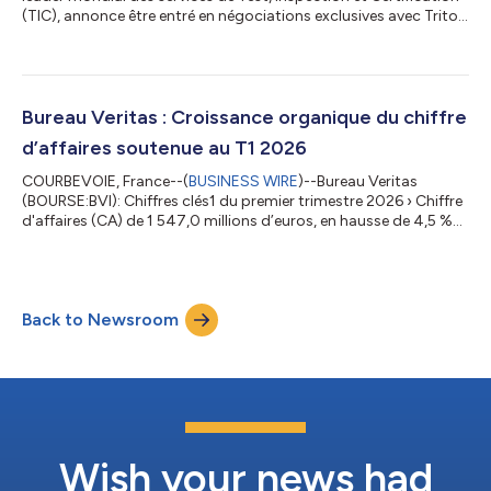
(TIC), annonce être entré en négociations exclusives avec Triton
Partners en vue de la cession de ses activités d’essais et
d’inspection de Produits Pétroliers & Pétrochimiques et
Charbon. Cette cession stratégique s’inscrit pleinement dans la
stratégie LEAP | 28 du Groupe. La transaction envisagée
porterait sur les activités d’essais et d’inspection de Produits
Bureau Veritas : Croissance organique du chiffre
Pétrolier...
d’affaires soutenue au T1 2026
COURBEVOIE, France--(
BUSINESS WIRE
)--Bureau Veritas
(BOURSE:BVI): Chiffres clés1 du premier trimestre 2026 › Chiffre
d'affaires (CA) de 1 547,0 millions d’euros, en hausse de 4,5 %
sur une base organique et en baisse de 0,8 % par rapport à
l’exercice précédent, › Forte croissance organique pour les
activités Marine & Offshore + 11,2 % et Bâtiment &
Infrastructures + 7,3 % ; croissance modérée de + 4,3 % pour
Back to Newsroom
l’activité Biens de consommation, de + 2,3 % pour l’activité
Certification, de...
Wish your news had