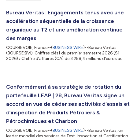
Bureau Veritas : Engagements tenus avec une
accélération séquentielle de la croissance
organique au T2 et une amélioration continue
des marges
COURBEVOIE, France--(
BUSINESS WIRE
)--Bureau Veritas
(BOURSE:BVI): Chiffres clés1 du premier semestre 2026 (S1
2026) › Chiffre d'affaires (CA) de 3 258,4 millions d'euros au
premier semestre 2026, en hausse de 2,1 % par rapport à
l’exercice précédent et de 5,0 % sur une base organique (avec
une amélioration séquentielle au deuxième trimestre 2026 à 5,5
% de croissance organique), › Résultat opérationnel ajusté de
506,5 millions d'euros, en hausse de 3,1 % par rapport aux 491,5
Conformément à sa stratégie de rotation du
millions d'euros d...
portefeuille LEAP | 28, Bureau Veritas signe un
accord en vue de céder ses activités d’essais et
d’inspection de Produits Pétroliers &
Pétrochimiques et Charbon
COURBEVOIE, France--(
BUSINESS WIRE
)--Bureau Veritas, un
leader mondial des services de Test, Inspection et Certification